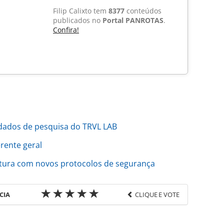
Filip Calixto tem
8377
conteúdos
publicados no
Portal PANROTAS
.
Confira!
dados de pesquisa do TRVL LAB
rente geral
tura com novos protocolos de segurança
CIA
CLIQUE E VOTE