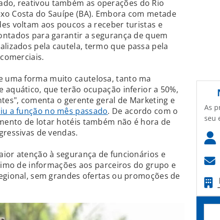
ado, reativou também as operações do Rio
exo Costa do Sauípe (BA). Embora com metade
es voltam aos poucos a receber turistas e
ontados para garantir a segurança de quem
izados pela cautela, termo que passa pela
 comerciais.
 uma forma muito cautelosa, tanto ma
 aquático, que terão ocupação inferior a 50%,
ntes", comenta o gerente geral de Marketing e
As p
iu a função no mês passado
. De acordo com o
seu 
mento de lotar hotéis também não é hora de
gressivas de vendas.
aior atenção à segurança de funcionários e
áximo de informações aos parceiros do grupo e
regional, sem grandes ofertas ou promoções de