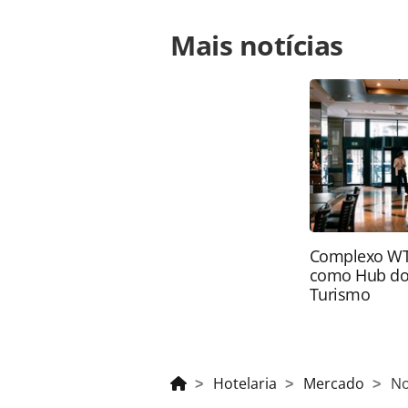
Para compartilhar esse conteúdo, por 
Mais notícias
https://www.panrotas.com.br/hotel
explica-acoes-de-momento-da-rede_
página. Todo o conteúdo produzido 
brasileira sobre direito autoral. N
PANROTAS Editora (copyright@panro
Complexo WTC
como Hub do
Turismo
Hotelaria
Mercado
No