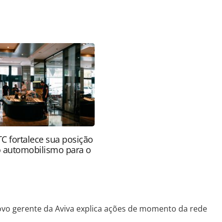
favor utilize o link
aria/mercado/2020/08/novo-gerente-da-aviva-
175668.html ou as ferramentas oferecidas na
pela PANROTAS Editora é protegido pela legislação
ão reproduza o conteúdo sem autorização da
tas.com.br).
 fortalece sua posição
 automobilismo para o
vo gerente da Aviva explica ações de momento da rede