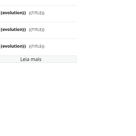
{{evolution}}
{{TITLE}}
{{evolution}}
{{TITLE}}
{{evolution}}
{{TITLE}}
Leia mais