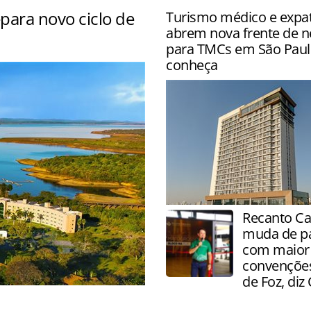
para novo ciclo de
Turismo médico e expa
abrem nova frente de n
para TMCs em São Paul
nciou expansão do centro
conheça
TMCs e agências especializa
Recanto Ca
responsáveis por uma parc
muda de p
importante da demanda p
com maior 
convenções
de Foz, diz