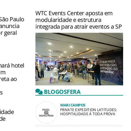
WTC Events Center aposta em
ão Paulo
modularidade e estrutura
 anuncia
integrada para atrair eventos a SP
r geral
ará hotel
om
reta ao
Complexo na Zona Sul de São Paulo
BLOGOSFERA
s
reúne centro de eventos, hotel
Sheraton e shopping em um único en…
MARI CAMPOS
PRIVATE EXPEDITION LATITUDES:
lidade
HOSPITALIDADE À TODA PROVA
de