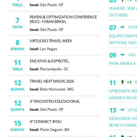
local:
São Paulo -SP
TERÇA
VIAGENS, VEM 
OUTUBRO
REVENUE OPTIMIZATION CONFERENCE
7
(ROC) - HSMAI BRASIL
SEXTA
PÁT
local:
São Paulo -SP
EQUIPE COM PR
8
VIRTUOSO TRAVEL WEEK
SKYTEAM, SAKU
local:
Las Vegas
SÁBADO
GOL
11
ENCATHO & EXPROTEL
PARA ARUBA A
local:
Florianópolis -SC
TERÇA
12
TRAVEL NEXT MINAS 2026
+1
F
local:
Belo Horizonte -MG
QUARTA
APRESENTA NO
AGENDA NACI
12
3º ENCONTRO EDUCACIONAL
local:
São Paulo -SP
QUARTA
ATL
DEDICADOS AO
15
4ª CONNECT 4YOU
REVISTA PANR
local:
Porto Seguro -BA
SÁBADO