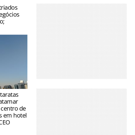
triados
egócios
o;
das já são
taratas
ela
atamar
or hospeda…
centro de
 em hotel
 CEO