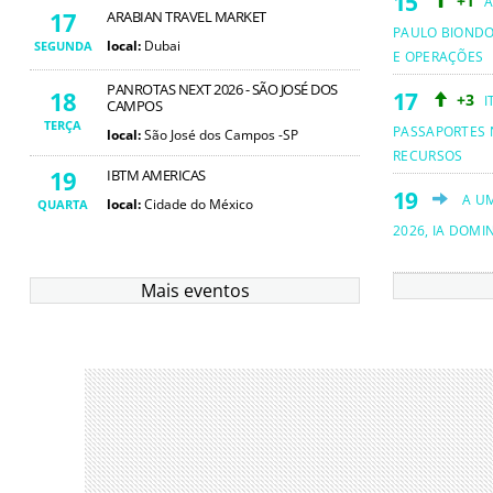
+1
A
17
ARABIAN TRAVEL MARKET
PAULO BIOND
local:
Dubai
SEGUNDA
E OPERAÇÕES
PANROTAS NEXT 2026 - SÃO JOSÉ DOS
18
+3
I
CAMPOS
TERÇA
PASSAPORTES 
local:
São José dos Campos -SP
RECURSOS
19
IBTM AMERICAS
A U
local:
Cidade do México
QUARTA
2026, IA DOMI
Mais eventos