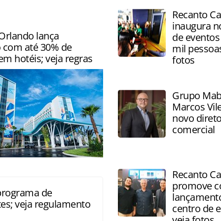
Recanto Ca
inaugura n
 Orlando lança
de eventos 
 com até 30% de
mil pessoas
m hotéis; veja regras
fotos
Grupo Mab
Marcos Vil
novo direto
comercial
stão disponíveis durante o
Recanto Ca
 festividades natalinas
promove co
 programa de
lançament
tes; veja regulamento
centro de e
veja fotos