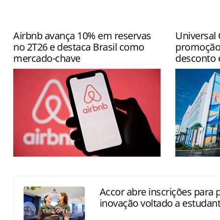
Airbnb avança 10% em reservas
Universal
no 2T26 e destaca Brasil como
promoção
mercado-chave
desconto e
Globalmente, o número de diárias e
Descontos e
experiências reservadas cresceu 10%,
período das
alcançando 148,3 milhões
Accor abre inscrições para
inovação voltado a estudan