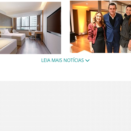
Debate promovido pelo Tivo
nto na região central da
LEIA MAIS NOTÍCIAS
discutiu tendências que já
a com estrutura para
transformam o segmento 
tness center