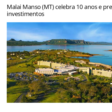
Malai Manso (MT) celebra 10 anos e pre
investimentos
Empreendimento atingiu 1,1 milhão de hóspedes e anu
de convenções