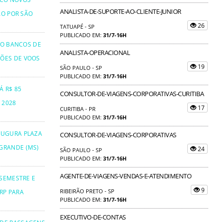
ANALISTA-DE-SUPORTE-AO-CLIENTE-JUNIOR
ÃO POR SÃO
26
TATUAPÉ - SP
PUBLICADO EM:
31/7-16H
TO BANCOS DE
ANALISTA-OPERACIONAL
ÕES DE VOOS
19
SÃO PAULO - SP
PUBLICADO EM:
31/7-16H
Á R$ 85
CONSULTOR-DE-VIAGENS-CORPORATIVAS-CURITIBA
 2028
17
CURITIBA - PR
PUBLICADO EM:
31/7-16H
AUGURA PLAZA
CONSULTOR-DE-VIAGENS-CORPORATIVAS
GRANDE (MS)
24
SÃO PAULO - SP
PUBLICADO EM:
31/7-16H
AGENTE-DE-VIAGENS-VENDAS-E-ATENDIMENTO
 SEMESTRE E
9
RIBEIRÃO PRETO - SP
RP PARA
PUBLICADO EM:
31/7-16H
EXECUTIVO-DE-CONTAS