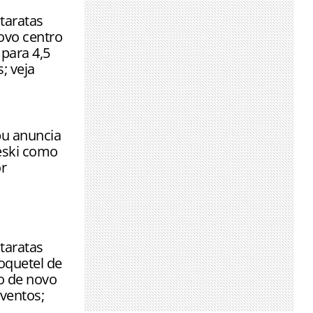
taratas
ovo centro
para 4,5
; veja
u anuncia
eski como
r
taratas
quetel de
o de novo
ventos;