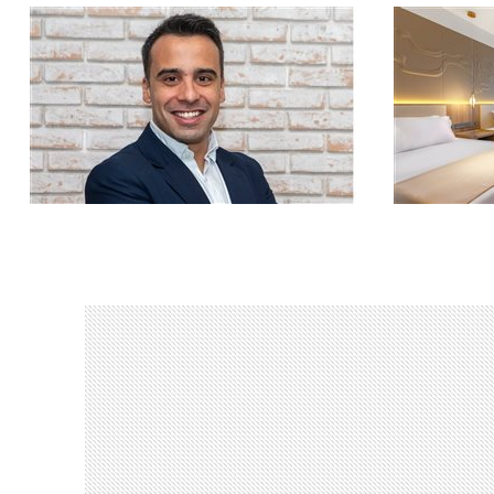
Toledo será responsável por apoiar a
Empreendime
estruturação e o desenvolvimento dos
cidade cont
chapters latino-americanos
eventos e fi