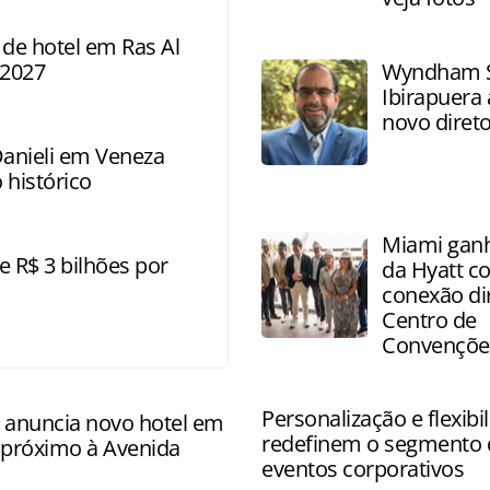
 de hotel em Ras Al
 2027
Wyndham S
Ibirapuera
novo direto
Danieli em Veneza
 histórico
Miami ganh
e R$ 3 bilhões por
da Hyatt c
conexão di
Centro de
Convençõe
Personalização e flexibi
anuncia novo hotel em
redefinem o segmento 
 próximo à Avenida
eventos corporativos