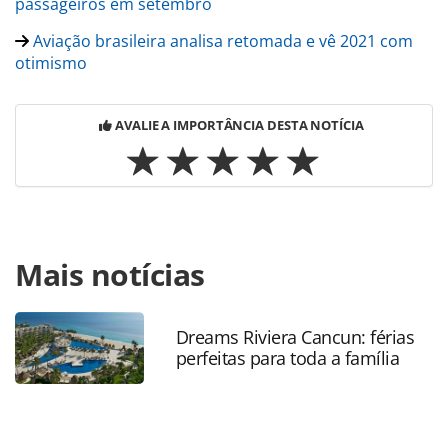
passageiros em setembro
Aviação brasileira analisa retomada e vê 2021 com
otimismo
AVALIE A IMPORTÂNCIA DESTA NOTÍCIA
Para compartilhar esse conteúdo, por favor utilize o link
Mais notícias
https://www.panrotas.com.br/mercado/agencias-de-
viagens/2020/11/servico-tids-da-iata-e-oferecido-sem-
custo-as-agencias-de-viagens_178084.html ou as
ferramentas oferecidas na página. Todo o conteúdo
Dreams Riviera Cancun: férias
perfeitas para toda a família
produzido pela PANROTAS Editora é protegido pela
legislação brasileira sobre direito autoral. Não reproduza o
conteúdo sem autorização da PANROTAS Editora
(copyright@panrotas.com.br).