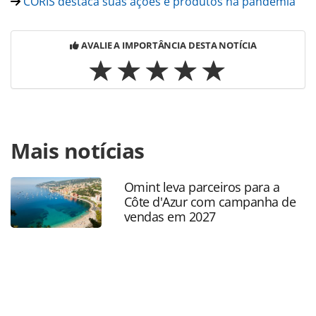
CORIS destaca suas ações e produtos na pandemia
AVALIE A IMPORTÂNCIA DESTA NOTÍCIA
Para compartilhar esse conteúdo, por favor utilize o link
Mais notícias
https://www.panrotas.com.br/mercado/cartoes-de-
assistencia/2021/04/vital-card-e-o-seguro-viagem-do-
futuro_181134.html ou as ferramentas oferecidas na
Omint leva parceiros para a
página. Todo o conteúdo produzido pela PANROTAS
Côte d'Azur com campanha de
Editora é protegido pela legislação brasileira sobre direito
vendas em 2027
autoral. Não reproduza o conteúdo sem autorização da
PANROTAS Editora (copyright@panrotas.com.br).