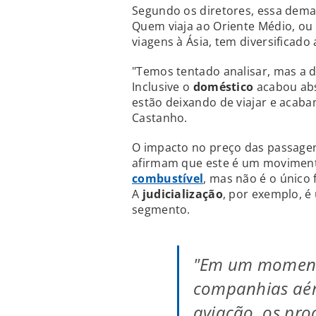
Segundo os diretores, essa dema
Quem viaja ao Oriente Médio, ou
viagens à Ásia, tem diversificado
"Temos tentado analisar, mas a d
Inclusive o
doméstico
acabou ab
estão deixando de viajar e acab
Castanho.
O impacto no preço das passagens
afirmam que este é um moviment
combustível
, mas não é o único 
A
judicialização
, por exemplo, é
segmento.
"Em um momento
companhias aére
aviação, os pro