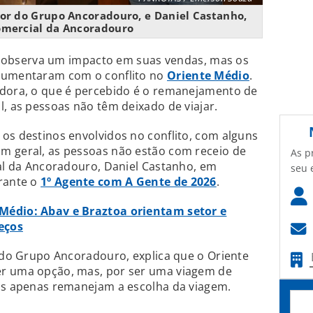
etor do Grupo Ancoradouro, e Daniel Castanho,
omercial da Ancoradouro
observa um impacto em suas vendas, mas os
 aumentaram com o conflito no
Oriente Médio
.
adora, o que é percebido é o remanejamento de
l, as pessoas não têm deixado de viajar.
os destinos envolvidos no conflito, com alguns
m geral, as pessoas não estão com receio de
As p
ial da Ancoradouro, Daniel Castanho, em
seu 
rante o
1º Agente com A Gente de 2026
.
Médio: Abav e Braztoa orientam setor e
eços
r do Grupo Ancoradouro, explica que o Oriente
er uma opção, mas, por ser uma viagem de
ros apenas remanejam a escolha da viagem.