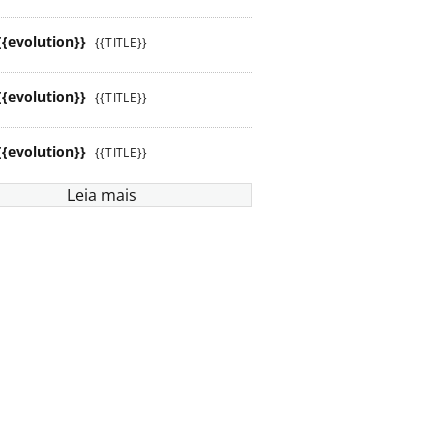
{{evolution}}
{{TITLE}}
{{evolution}}
{{TITLE}}
{{evolution}}
{{TITLE}}
Leia mais