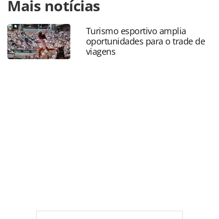
Mais notícias
https://www.panrotas.com.br/mercado/cruzeiros/2018/02/r
mariner-of-the-seas-sera-lancado-em-junho_153424.html
ou as ferramentas oferecidas na página. Todo o conteúdo
Turismo esportivo amplia
produzido pela PANROTAS Editora é protegido pela
oportunidades para o trade de
legislação brasileira sobre direito autoral. Não reproduza o
viagens
conteúdo sem autorização da PANROTAS Editora
(copyright@panrotas.com.br).