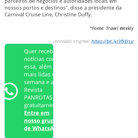
parceiros de negócios e autoridades locais em
nossos portos e destinos", disse a presidente da
Carnival Cruise Line, Christine Duffy.
*Fonte: Travel Weekly
conteúdo original:
https://bit.ly/3f9Ercu
Quer receber
notícias como
essa, além das
mais lidas da
semana e a
Revista
PANROTAS
gratuitamente?
Entre em
nosso grupo
de WhatsApp.