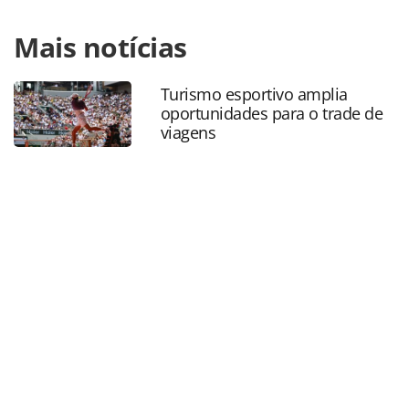
Para compartilhar esse conteúdo, por favor utilize o link
Mais notícias
https://www.panrotas.com.br/mercado/cruzeiros/2020/11/c
cruise-estende-suspensao-dos-cruzeiros-ate-
janeiro_178068.html ou as ferramentas oferecidas na
Turismo esportivo amplia
página. Todo o conteúdo produzido pela PANROTAS
oportunidades para o trade de
Editora é protegido pela legislação brasileira sobre direito
viagens
autoral. Não reproduza o conteúdo sem autorização da
PANROTAS Editora (copyright@panrotas.com.br).