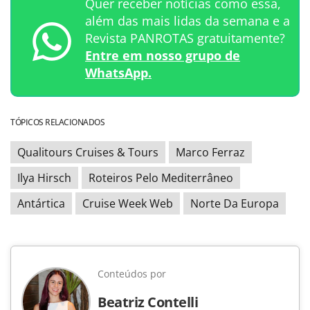
Quer receber notícias como essa,
além das mais lidas da semana e a
Revista PANROTAS gratuitamente?
Entre em nosso grupo de
WhatsApp.
TÓPICOS RELACIONADOS
Qualitours Cruises & Tours
Marco Ferraz
Ilya Hirsch
Roteiros Pelo Mediterrâneo
Antártica
Cruise Week Web
Norte Da Europa
Conteúdos por
Beatriz Contelli