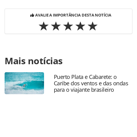
AVALIE A IMPORTÂNCIA DESTA NOTÍCIA
Para compartilhar esse conteúdo, por favor utilize o link
Mais notícias
https://www.panrotas.com.br/mercado/cruzeiros/2021/03/q
divulga-programacao-do-cruise-week-web-
2021_180128.html ou as ferramentas oferecidas na página.
Puerto Plata e Cabarete: o
Todo o conteúdo produzido pela PANROTAS Editora é
Caribe dos ventos e das ondas
protegido pela legislação brasileira sobre direito autoral.
para o viajante brasileiro
Não reproduza o conteúdo sem autorização da PANROTAS
Editora (copyright@panrotas.com.br).