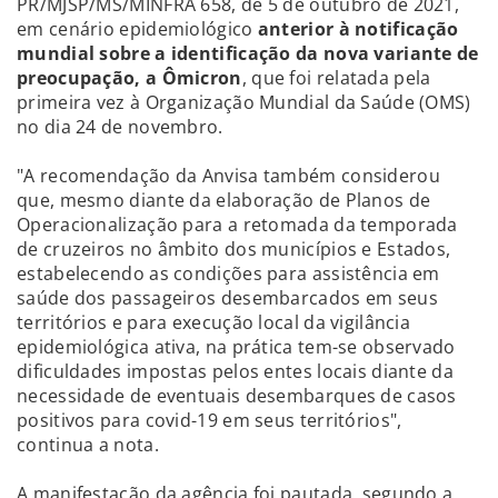
PR/MJSP/MS/MINFRA 658, de 5 de outubro de 2021,
em cenário epidemiológico
anterior à notificação
mundial sobre a identificação da nova variante de
preocupação, a Ômicron
, que foi relatada pela
primeira vez à Organização Mundial da Saúde (OMS)
no dia 24 de novembro.
"A recomendação da Anvisa também considerou
que, mesmo diante da elaboração de Planos de
Operacionalização para a retomada da temporada
de cruzeiros no âmbito dos municípios e Estados,
estabelecendo as condições para assistência em
saúde dos passageiros desembarcados em seus
territórios e para execução local da vigilância
epidemiológica ativa, na prática tem-se observado
dificuldades impostas pelos entes locais diante da
necessidade de eventuais desembarques de casos
positivos para covid-19 em seus territórios",
continua a nota.
A manifestação da agência foi pautada, segundo a