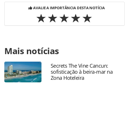
AVALIE A IMPORTÂNCIA DESTA NOTÍCIA
Para compartilhar esse conteúdo, por favor utilize o link
Mais notícias
https://www.panrotas.com.br/mercado/cruzeiros/2021/12/
recomenda-suspensao-provisoria-da-temporada-de-
cruzeiros_186625.html ou as ferramentas oferecidas na
Secrets The Vine Cancun:
página. Todo o conteúdo produzido pela PANROTAS
sofisticação à beira-mar na
Editora é protegido pela legislação brasileira sobre direito
Zona Hoteleira
autoral. Não reproduza o conteúdo sem autorização da
PANROTAS Editora (copyright@panrotas.com.br).