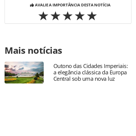
AVALIE A IMPORTÂNCIA DESTA NOTÍCIA
Para compartilhar esse conteúdo, por favor utilize o link
Mais notícias
https://www.panrotas.com.br/mercado/cruzeiros/2022/05/s
revela-detalhes-do-novo-silver-nova-com-estreia-em-
2023_189105.html ou as ferramentas oferecidas na página.
Outono das Cidades Imperiais:
Todo o conteúdo produzido pela PANROTAS Editora é
a elegância clássica da Europa
protegido pela legislação brasileira sobre direito autoral.
Central sob uma nova luz
Não reproduza o conteúdo sem autorização da PANROTAS
Editora (copyright@panrotas.com.br).