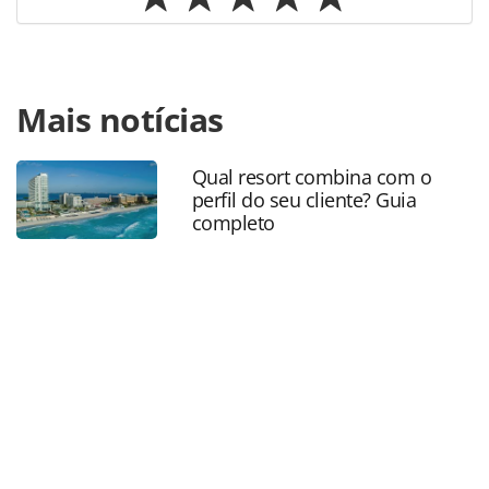
Para compartilhar esse conteúdo, por favor utilize o link
Mais notícias
https://www.panrotas.com.br/mercado/cruzeiros/2022/07
cruzeiros-revela-entretenimento-a-bordo-do-msc-world-
europa_190731.html ou as ferramentas oferecidas na
Qual resort combina com o
página. Todo o conteúdo produzido pela PANROTAS
perfil do seu cliente? Guia
Editora é protegido pela legislação brasileira sobre direito
completo
autoral. Não reproduza o conteúdo sem autorização da
PANROTAS Editora (copyright@panrotas.com.br).