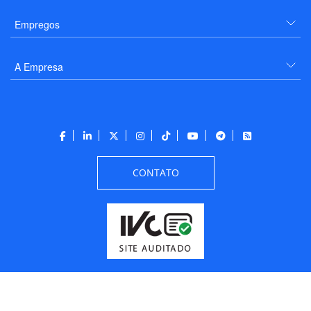
Empregos
A Empresa
CONTATO
Todos os direitos reservados a PANROTAS Editora - Ver.
Thursday, August 6, 2026
6:08:39 PM -03:00:00 - Builder 2026.6.2.1
/ Layout
205df0c0b694a693290208d10d1a485b