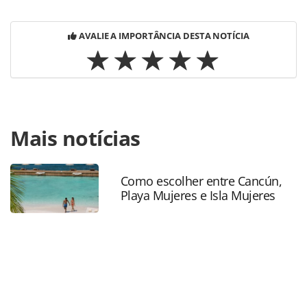
AVALIE A IMPORTÂNCIA DESTA NOTÍCIA
Para compartilhar esse conteúdo, por favor utilize o link
Mais notícias
https://www.panrotas.com.br/mercado/cruzeiros/2026/05/
que-a-temporada-2026-2027-sera-considerada-historica-
para-a-msc_228499.html ou as ferramentas oferecidas na
página. Todo o conteúdo produzido pela PANROTAS
Como escolher entre Cancún,
Playa Mujeres e Isla Mujeres
Editora é protegido pela legislação brasileira sobre direito
autoral. Não reproduza o conteúdo sem autorização da
PANROTAS Editora (copyright@panrotas.com.br).