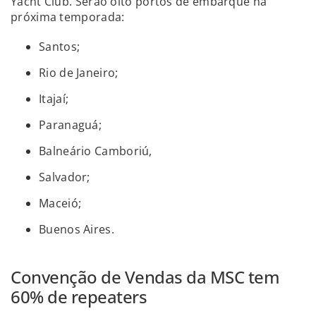
Yacht Club. Serão oito portos de embarque na
próxima temporada:
Santos;
Rio de Janeiro;
Itajaí;
Paranaguá;
Balneário Camboriú,
Salvador;
Maceió;
Buenos Aires.
Convenção de Vendas da MSC tem
60% de repeaters