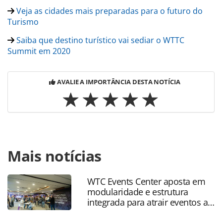
Veja as cidades mais preparadas para o futuro do
Turismo
Saiba que destino turístico vai sediar o WTTC
Summit em 2020
AVALIE A IMPORTÂNCIA DESTA NOTÍCIA
Para compartilhar esse conteúdo, por favor utilize o link
Mais notícias
https://www.panrotas.com.br/mercado/destinos/2019/07/w
acha-que-mortes-nao-afetarao-republica-dominicana-e-
faz-elogios_165908.html ou as ferramentas oferecidas na
WTC Events Center aposta em
página. Todo o conteúdo produzido pela PANROTAS
modularidade e estrutura
Editora é protegido pela legislação brasileira sobre direito
integrada para atrair eventos a
autoral. Não reproduza o conteúdo sem autorização da
SP
PANROTAS Editora (copyright@panrotas.com.br).