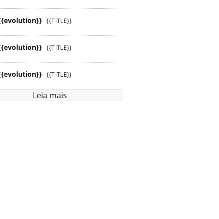
{{evolution}}
{{TITLE}}
{{evolution}}
{{TITLE}}
{{evolution}}
{{TITLE}}
Leia mais