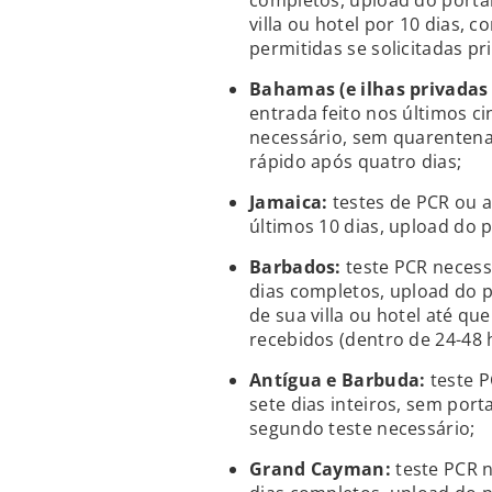
completos, upload do portal
villa ou hotel por 10 dias, 
permitidas se solicitadas pr
Bahamas (e ilhas privadas 
entrada feito nos últimos c
necessário, sem quarentena
rápido após quatro dias;
Jamaica:
testes de PCR ou a
últimos 10 dias, upload do 
Barbados:
teste PCR necessá
dias completos, upload do p
de sua villa ou hotel até q
recebidos (dentro de 24-48 
Antígua e Barbuda:
teste P
sete dias inteiros, sem por
segundo teste necessário;
Grand Cayman:
teste PCR n