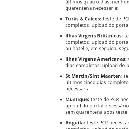
últimos quatro dias, nenhu
quarentena necessária;
Turks & Caicos:
teste de PCR
completos, upload do porta
Ilhas Virgens Britânicas:
te
completos, upload do portal
ou hotel e, em seguida, seg
Ilhas Virgens Americanas:
dias completos, upload do p
St Martin/Sint Maarten:
te
últimos cinco dias completo
necessária;
Mustique:
teste de PCR nece
upload do portal necessário
sem quarentena após teste 
Anguila:
teste PCR necessári