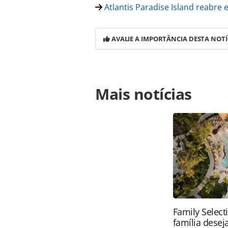
Atlantis Paradise Island reabr
AVALIE A IMPORTÂNCIA DESTA NOTÍ
Para compartilhar esse conteúdo, por 
Mais notícias
https://www.panrotas.com.br/mercad
viajar-para-as-ilhas-do-caribe_17833
Todo o conteúdo produzido pela PAN
brasileira sobre direito autoral. N
PANROTAS Editora (copyright@panro
Family Select
família desej