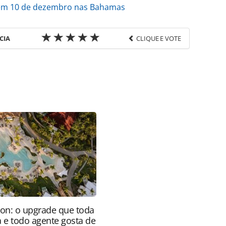
e em 10 de dezembro nas Bahamas
CIA
CLIQUE E VOTE
favor utilize o link
o/destinos/2020/12/saiba-o-que-e-preciso-para-
9.html ou as ferramentas oferecidas na página.
ROTAS Editora é protegido pela legislação
ão reproduza o conteúdo sem autorização da
tas.com.br).
ion: o upgrade que toda
a e todo agente gosta de