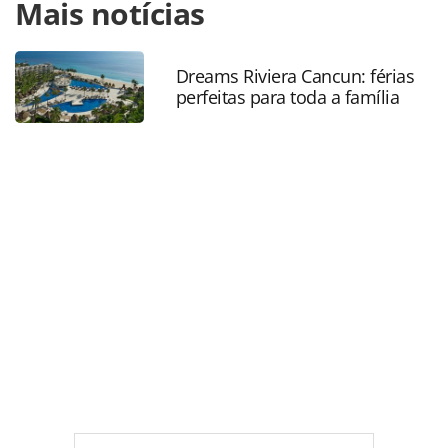
Mais notícias
https://www.panrotas.com.br/mercado/destinos/2023/05/br
na-alemanha-estao-182-abaixo-de-2019-em-
2023_197023.html ou as ferramentas oferecidas na página.
Todo o conteúdo produzido pela PANROTAS Editora é
Dreams Riviera Cancun: férias
perfeitas para toda a família
protegido pela legislação brasileira sobre direito autoral.
Não reproduza o conteúdo sem autorização da PANROTAS
Editora (copyright@panrotas.com.br).