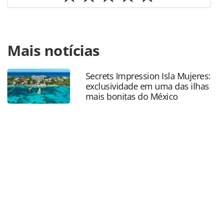
Para compartilhar esse conteúdo, por favor utilize o link
Mais notícias
https://www.panrotas.com.br/mercado/destinos/2026/03/
destaca-diversidade-turistica-de-pernambuco-na-
convencao-de-vendas-cvc_226450.html ou as ferramentas
Secrets Impression Isla Mujeres:
oferecidas na página. Todo o conteúdo produzido pela
exclusividade em uma das ilhas
PANROTAS Editora é protegido pela legislação brasileira
mais bonitas do México
sobre direito autoral. Não reproduza o conteúdo sem
autorização da PANROTAS Editora
(copyright@panrotas.com.br).