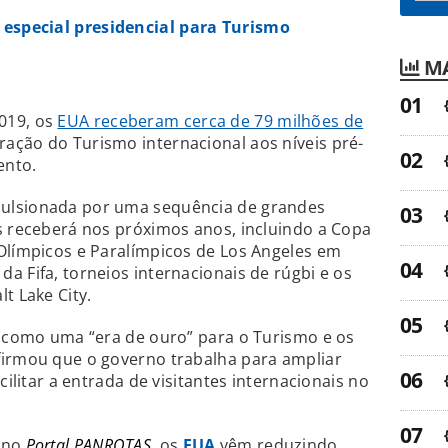
especial presidencial para Turismo
MA
019, os
EUA receberam cerca de 79 milhões de
ração do Turismo internacional aos níveis pré-
ento.
ulsionada por uma sequência de grandes
s receberá nos próximos anos, incluindo a Copa
Olímpicos e Paralímpicos de Los Angeles em
a Fifa, torneios internacionais de rúgbi e os
t Lake City.
o como uma “era de ouro” para o Turismo e os
firmou que o governo trabalha para ampliar
cilitar a entrada de visitantes internacionais no
s no
Portal PANROTAS
, os
EUA
vêm reduzindo