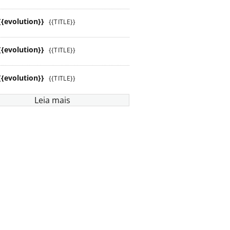
{{evolution}}
{{TITLE}}
{{evolution}}
{{TITLE}}
{{evolution}}
{{TITLE}}
Leia mais