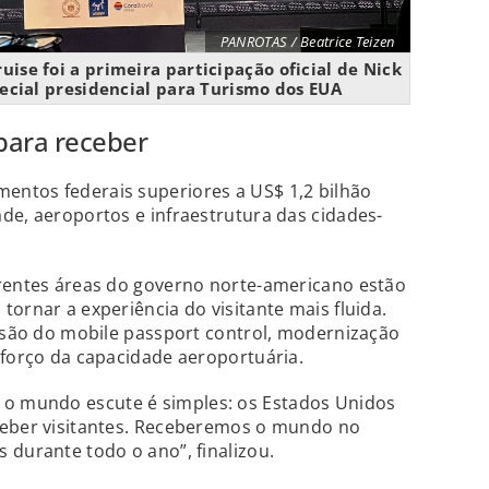
PANROTAS / Beatrice Teizen
ise foi a primeira participação oficial de Nick
cial presidencial para Turismo dos EUA
para receber
ntos federais superiores a US$ 1,2 bilhão
de, aeroportos e infraestrutura das cidades-
erentes áreas do governo norte-americano estão
ornar a experiência do visitante mais fluida.
ansão do mobile passport control, modernização
eforço da capacidade aeroportuária.
 mundo escute é simples: os Estados Unidos
ceber visitantes. Receberemos o mundo no
 durante todo o ano”, finalizou.