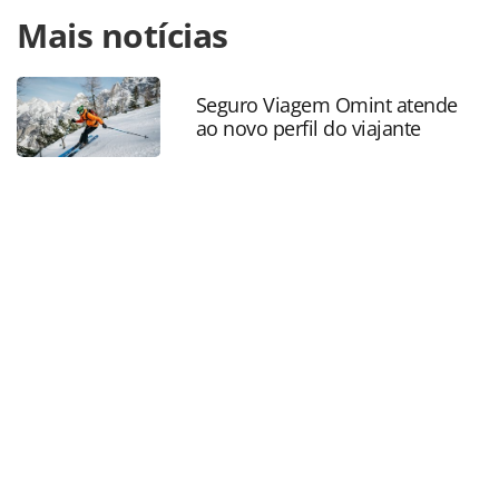
Para compartilhar esse conteúdo, por favor utilize o link
Mais notícias
https://www.panrotas.com.br/mercado/economia-e-
politica/2026/05/em-evento-do-wttc-ex-chefes-de-estado-
defendem-turismo-como-prioridade-politica-
global_228345.html ou as ferramentas oferecidas na
Seguro Viagem Omint atende
ao novo perfil do viajante
página. Todo o conteúdo produzido pela PANROTAS
Editora é protegido pela legislação brasileira sobre direito
autoral. Não reproduza o conteúdo sem autorização da
PANROTAS Editora (copyright@panrotas.com.br).