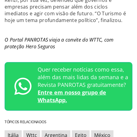
empresas precisam pensar além dos ciclos
imediatos e agir com visão de futuro. “O Turismo é
hoje um tema profundamente político”, finalizou.
O Portal PANROTAS viaja a convite do WTTC, com
proteção Hero Seguros
Quer receber notícias como essa,
além das mais lidas da semana e a
Revista PANROTAS gratuitamente?
Entre em nosso grupo de
WhatsApp.
TÓPICOS RELACIONADOS
Itália
Wttc
Argentina
Egito
México