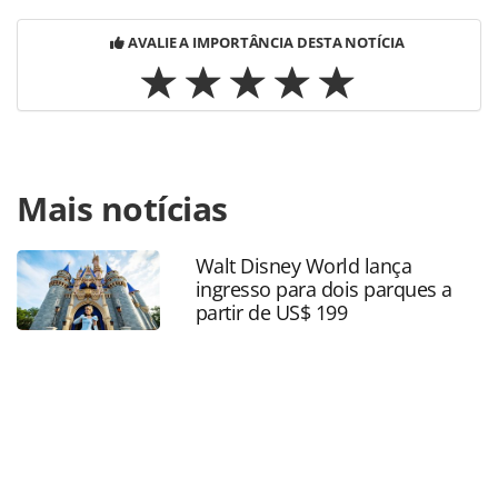
AVALIE A IMPORTÂNCIA DESTA NOTÍCIA
Para compartilhar esse conteúdo, por favor utilize o link
Mais notícias
https://www.panrotas.com.br/mercado/economia-e-
politica/2019/11/cvc-corp-chega-a-r-126-bi-em-vendas-mas-
ainda-perde-com-avianca_169048.html ou as ferramentas
Walt Disney World lança
oferecidas na página. Todo o conteúdo produzido pela
ingresso para dois parques a
PANROTAS Editora é protegido pela legislação brasileira
partir de US$ 199
sobre direito autoral. Não reproduza o conteúdo sem
autorização da PANROTAS Editora
(copyright@panrotas.com.br).