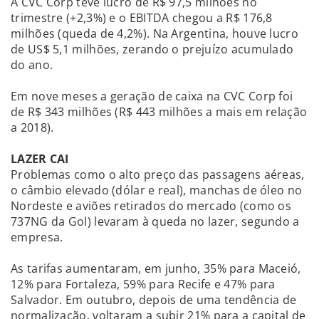
A CVC Corp teve lucro de R$ 97,5 milhões no
trimestre (+2,3%) e o EBITDA chegou a R$ 176,8
milhões (queda de 4,2%). Na Argentina, houve lucro
de US$ 5,1 milhões, zerando o prejuízo acumulado
do ano.
Em nove meses a geração de caixa na CVC Corp foi
de R$ 343 milhões (R$ 443 milhões a mais em relação
a 2018).
LAZER CAI
Problemas como o alto preço das passagens aéreas,
o câmbio elevado (dólar e real), manchas de óleo no
Nordeste e aviões retirados do mercado (como os
737NG da Gol) levaram à queda no lazer, segundo a
empresa.
As tarifas aumentaram, em junho, 35% para Maceió,
12% para Fortaleza, 59% para Recife e 47% para
Salvador. Em outubro, depois de uma tendência de
normalização, voltaram a subir 21% para a capital de