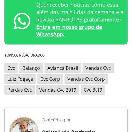
Quer receber notícias como essa,
além das mais lidas da semana e a
Revista PANROTAS gratuitamente?
Entre em nosso grupo de
WhatsApp.
TÓPICOS RELACIONADOS
Cvc
Balanço
Avianca Brasil
Vendas Cvc
Luiz Fogaça
Cvc Corp
Vendas Cvc Corp
Perdas Cvc
Vendas Cvc 2019
Cvc 3t19
Conteúdos por
Artur Luiz Andrade