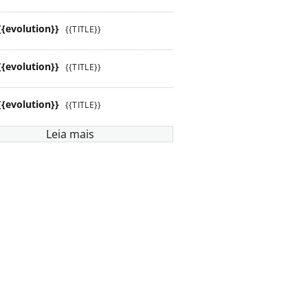
{{evolution}}
{{TITLE}}
{{evolution}}
{{TITLE}}
{{evolution}}
{{TITLE}}
Leia mais