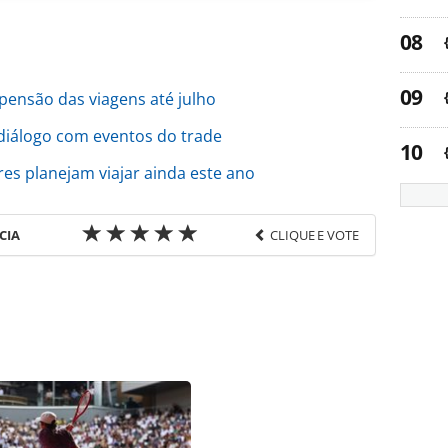
pensão das viagens até julho
diálogo com eventos do trade
es planejam viajar ainda este ano
CIA
CLIQUE E VOTE
favor utilize o link
o/economia-e-politica/2020/04/livelo-cria-semana-
tituicoes_173139.html ou as ferramentas
údo produzido pela PANROTAS Editora é protegido
eito autoral. Não reproduza o conteúdo sem
copyright@panrotas.com.br).