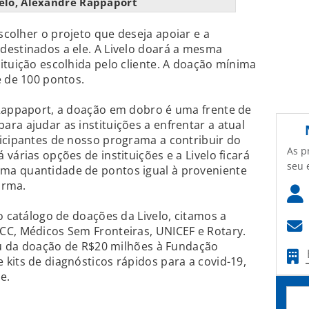
elo, Alexandre Rappaport
escolher o projeto que deseja apoiar e a
destinados a ele. A Livelo doará a mesma
ituição escolhida pelo cliente. A doação mínima
é de 100 pontos.
 Rappaport, a doação em dobro é uma frente de
ra ajudar as instituições a enfrentar a atual
icipantes de nosso programa a contribuir do
As p
várias opções de instituições e a Livelo ficará
seu 
ma quantidade de pontos igual à proveniente
irma.
o catálogo de doações da Livelo, citamos a
CC, Médicos Sem Fronteiras, UNICEF e Rotary.
pou da doação de R$20 milhões à Fundação
kits de diagnósticos rápidos para a covid-19,
e.