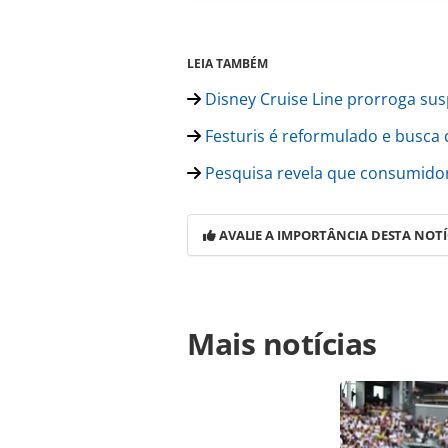
LEIA TAMBÉM
Disney Cruise Line prorroga sus
Festuris é reformulado e busca 
Pesquisa revela que consumidor
AVALIE A IMPORTÂNCIA DESTA NOTÍ
Para compartilhar esse conteúdo, por 
Mais notícias
https://www.panrotas.com.br/mercad
de-doacao-em-dobro-para-ajudar-ins
oferecidas na página. Todo o conte
pela legislação brasileira sobre dir
autorização da PANROTAS Editora (