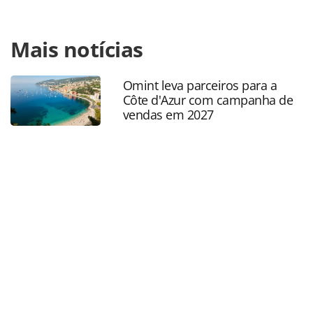
Para compartilhar esse conteúdo, por favor utilize o link
Mais notícias
https://www.panrotas.com.br/mercado/economia-e-
politica/2024/05/perse-aprovacao-sem-vetos-e-prova-de-
trabalho-do-governo-diz-sabino_205802.html ou as
Omint leva parceiros para a
ferramentas oferecidas na página. Todo o conteúdo
Côte d'Azur com campanha de
produzido pela PANROTAS Editora é protegido pela
vendas em 2027
legislação brasileira sobre direito autoral. Não reproduza o
conteúdo sem autorização da PANROTAS Editora
(copyright@panrotas.com.br).