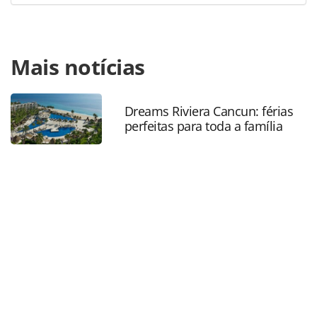
Para compartilhar esse conteúdo, por favor utilize o link
Mais notícias
https://www.panrotas.com.br/mercado/operadoras/2018/
aponta-tendencias-de-viagens-para-2019-
descubra_160854.html ou as ferramentas oferecidas na
página. Todo o conteúdo produzido pela PANROTAS
Dreams Riviera Cancun: férias
perfeitas para toda a família
Editora é protegido pela legislação brasileira sobre direito
autoral. Não reproduza o conteúdo sem autorização da
PANROTAS Editora (copyright@panrotas.com.br).