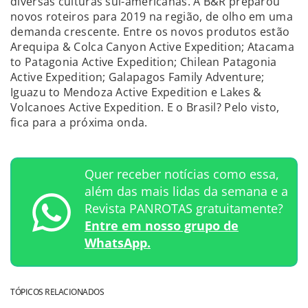
diversas culturas sul-americanas. A B&R preparou
novos roteiros para 2019 na região, de olho em uma
demanda crescente. Entre os novos produtos estão
Arequipa & Colca Canyon Active Expedition; Atacama
to Patagonia Active Expedition; Chilean Patagonia
Active Expedition; Galapagos Family Adventure;
Iguazu to Mendoza Active Expedition e Lakes &
Volcanoes Active Expedition. E o Brasil? Pelo visto,
fica para a próxima onda.
Quer receber notícias como essa,
além das mais lidas da semana e a
Revista PANROTAS gratuitamente?
Entre em nosso grupo de
WhatsApp.
TÓPICOS RELACIONADOS