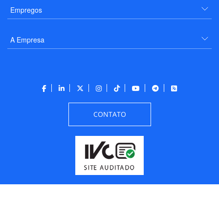
Empregos
A Empresa
CONTATO
Todos os direitos reservados a PANROTAS Editora - Ver.
Friday, August 7, 2026
6:34:07 PM -03:00:00 - Builder 2026.6.2.1
/ Layout
205df0c0b694a693290208d10d1a485b