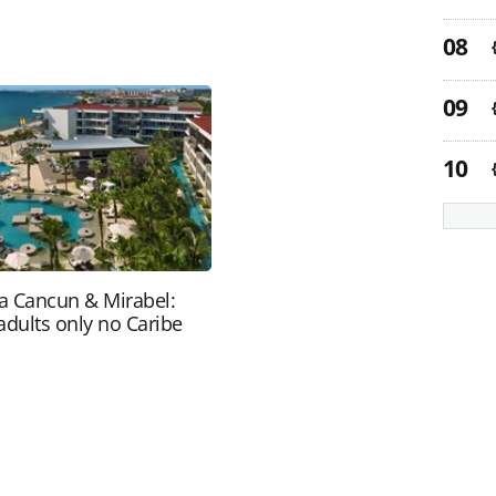
favor utilize o link
do/operadoras/2019/08/operadora-cieli-di-
nca-e-fortaleza_166823.html ou as ferramentas
údo produzido pela PANROTAS Editora é protegido
eito autoral. Não reproduza o conteúdo sem
copyright@panrotas.com.br).
ra Cancun & Mirabel:
adults only no Caribe