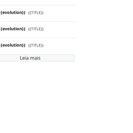
{{evolution}}
{{TITLE}}
{{evolution}}
{{TITLE}}
{{evolution}}
{{TITLE}}
Leia mais