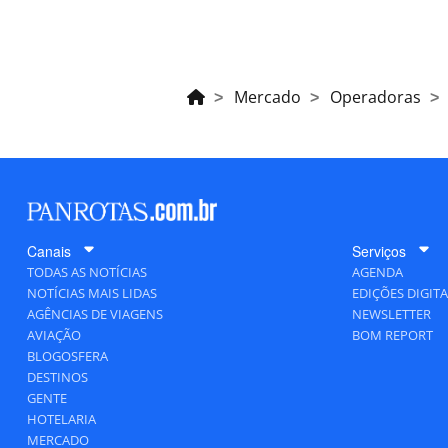
Mercado
Operadoras
Canais
Serviços
TODAS AS NOTÍCIAS
AGENDA
NOTÍCIAS MAIS LIDAS
EDIÇÕES DIGITA
AGÊNCIAS DE VIAGENS
NEWSLETTER
AVIAÇÃO
BOM REPORT
BLOGOSFERA
DESTINOS
GENTE
HOTELARIA
MERCADO