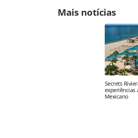
Para compartilhar esse conteúdo, por 
Mais notícias
https://www.panrotas.com.br/merca
toscana-retoma-atividades-em-flore
oferecidas na página. Todo o conte
pela legislação brasileira sobre dir
autorização da PANROTAS Editora (
Secrets Rivie
experiências 
Mexicano