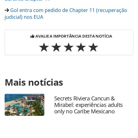
Gol entra com pedido de Chapter 11 (recuperação
judicial) nos EUA
AVALIE A IMPORTÂNCIA DESTA NOTÍCIA
Para compartilhar esse conteúdo, por favor utilize o link
Mais notícias
https://www.panrotas.com.br/mercado/operadoras/2024/0
viagens-promove-ecoturismo-em-bonito-ms-veja-
fotos_202661.html ou as ferramentas oferecidas na página.
Secrets Riviera Cancun &
Todo o conteúdo produzido pela PANROTAS Editora é
Mirabel: experiências adults
protegido pela legislação brasileira sobre direito autoral.
only no Caribe Mexicano
Não reproduza o conteúdo sem autorização da PANROTAS
Editora (copyright@panrotas.com.br).