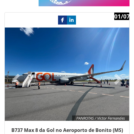
01/07
Previous
Ne
PANROTAS / Victor Fernandes
B737 Max 8 da Gol no Aeroporto de Bonito (MS)