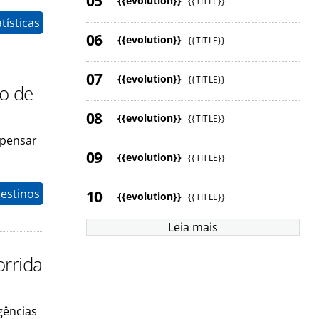
{{evolution}}
{{TITLE}}
tísticas
{{evolution}}
{{TITLE}}
{{evolution}}
{{TITLE}}
to de
{{evolution}}
{{TITLE}}
mpensar
{{evolution}}
{{TITLE}}
estinos
{{evolution}}
{{TITLE}}
Leia mais
orrida
agências