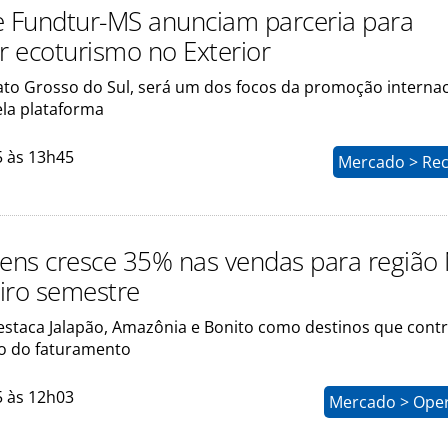
s e Fundtur-MS anunciam parceria para
 ecoturismo no Exterior
ato Grosso do Sul, será um dos focos da promoção internac
ela plataforma
5 às 13h45
Mercado > Rec
gens cresce 35% nas vendas para região
iro semestre
staca Jalapão, Amazônia e Bonito como destinos que cont
o do faturamento
5 às 12h03
Mercado > Ope