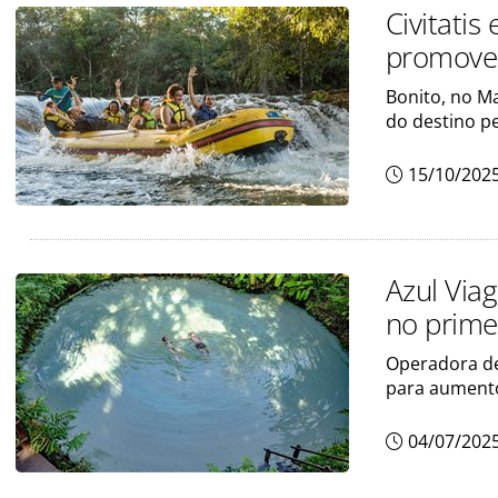
Civitati
promover
Bonito, no M
do destino p
15/10/202
Azul Via
no prime
Operadora de
para aument
04/07/202