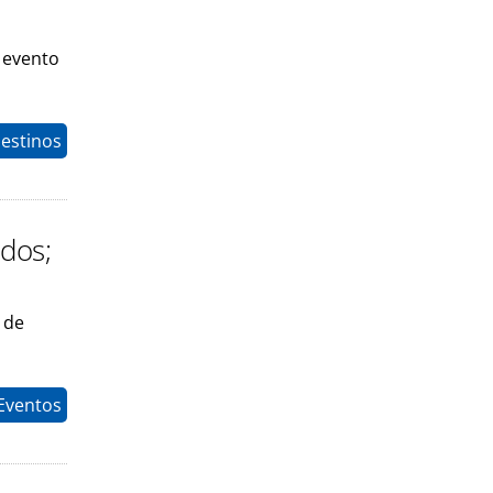
 evento
estinos
ados;
 de
Eventos