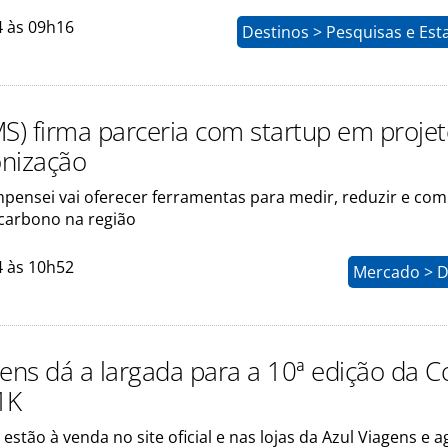
4 às 09h16
Destinos > Pesquisas e Esta
MS) firma parceria com startup em proje
nização
ensei vai oferecer ferramentas para medir, reduzir e co
carbono na região
4 às 10h52
Mercado > D
gens dá a largada para a 10ª edição da C
1K
 estão à venda no site oficial e nas lojas da Azul Viagens e 