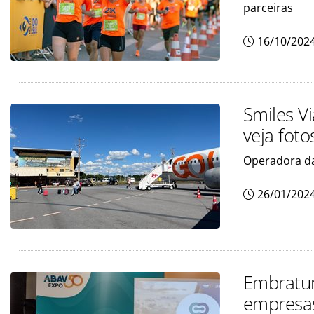
parceiras
16/10/202
Smiles V
veja foto
Operadora da
26/01/202
Embratur
empresas