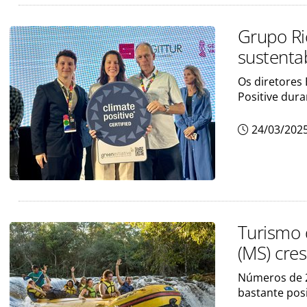
Grupo Ri
sustenta
Os diretores
Positive dura
24/03/202
Turismo d
(MS) cr
Números de 
bastante posi