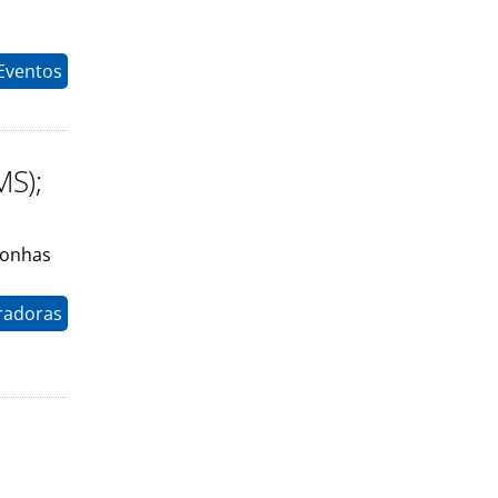
Eventos
MS);
gonhas
radoras