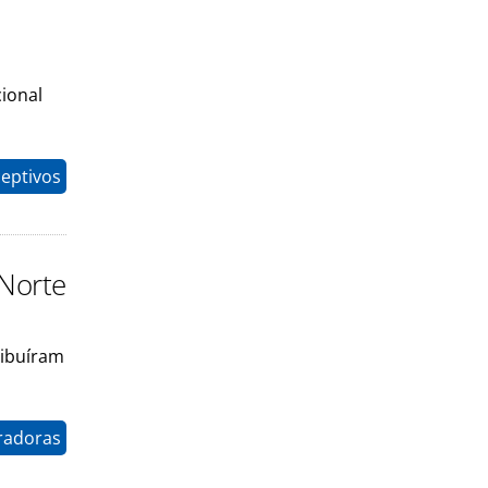
ional
eptivos
 Norte
ribuíram
radoras