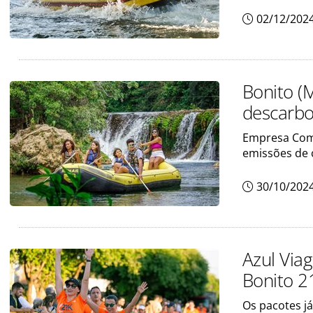
02/12/202
Bonito (
descarbo
Empresa Comp
emissões de 
30/10/202
Azul Via
Bonito 2
Os pacotes já