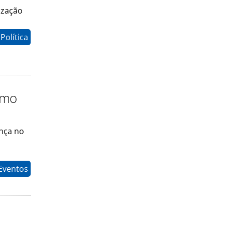
ização
Política
smo
ança no
Eventos