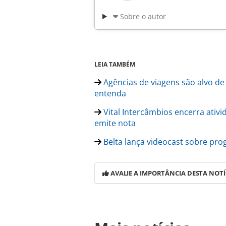
Sobre o autor
LEIA TAMBÉM
Agências de viagens são alvo de 
entenda
Vital Intercâmbios encerra ativi
emite nota
Belta lança videocast sobre pr
AVALIE A IMPORTÂNCIA DESTA NOTÍ
Para compartilhar esse conteúdo, por 
https://www.panrotas.com.br/merca