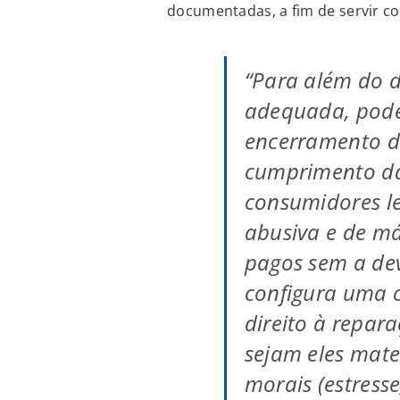
documentadas, a fim de servir co
“Para além do d
adequada, pode
encerramento d
cumprimento da
consumidores l
abusiva e de má
pagos sem a de
configura uma c
direito à repar
sejam eles mate
morais (estresse