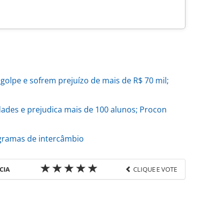
golpe e sofrem prejuízo de mais de R$ 70 mil;
dades e prejudica mais de 100 alunos; Procon
ogramas de intercâmbio
CIA
CLIQUE E VOTE
favor utilize o link
do/opiniao/2025/06/advogado-orienta-clientes-