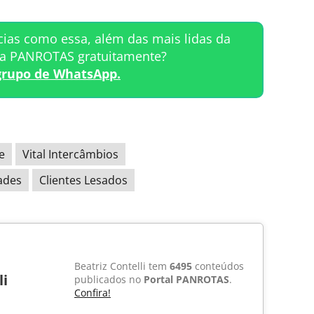
cias como essa, além das mais lidas da
ta PANROTAS gratuitamente?
grupo de WhatsApp.
e
Vital Intercâmbios
dades
Clientes Lesados
Beatriz Contelli tem
6495
conteúdos
li
publicados no
Portal PANROTAS
.
Confira!