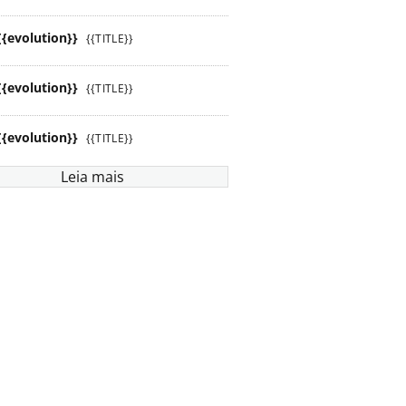
{{evolution}}
{{TITLE}}
{{evolution}}
{{TITLE}}
{{evolution}}
{{TITLE}}
Leia mais