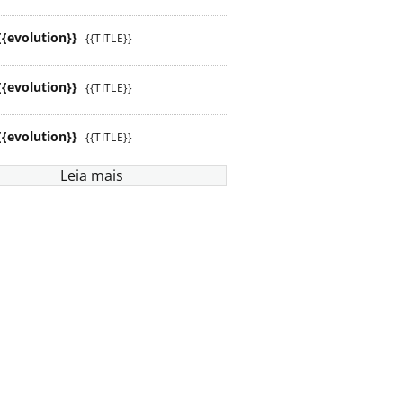
{{evolution}}
{{TITLE}}
{{evolution}}
{{TITLE}}
{{evolution}}
{{TITLE}}
Leia mais