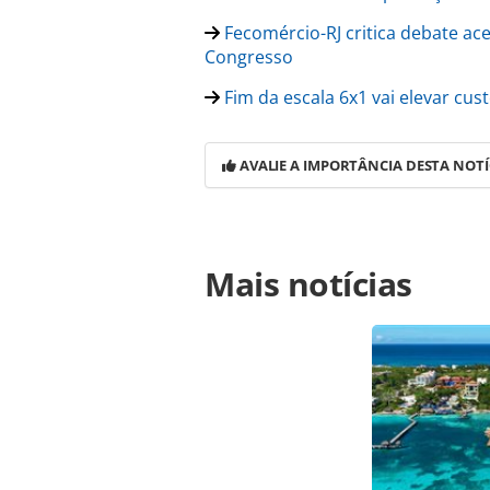
Fecomércio-RJ critica debate ace
Congresso
Fim da escala 6x1 vai elevar cu
AVALIE A IMPORTÂNCIA DESTA NOTÍ
Para compartilhar esse conteúdo, por 
Mais notícias
https://www.panrotas.com.br/merca
regularizacao-de-profissionais-pel
ferramentas oferecidas na página. 
é protegido pela legislação brasilei
sem autorização da PANROTAS Edito