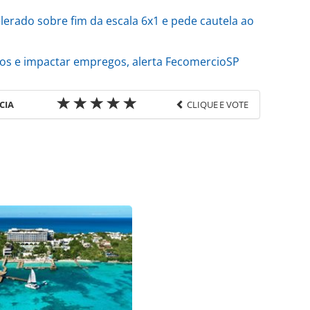
lerado sobre fim da escala 6x1 e pede cautela ao
stos e impactar empregos, alerta FecomercioSP
CIA
CLIQUE E VOTE
favor utilize o link
do/opiniao/2026/05/abrafesta-defende-
o-mei-sem-reducao-de-jornada_228333.html ou as
Todo o conteúdo produzido pela PANROTAS Editora
ra sobre direito autoral. Não reproduza o conteúdo
ra (copyright@panrotas.com.br).