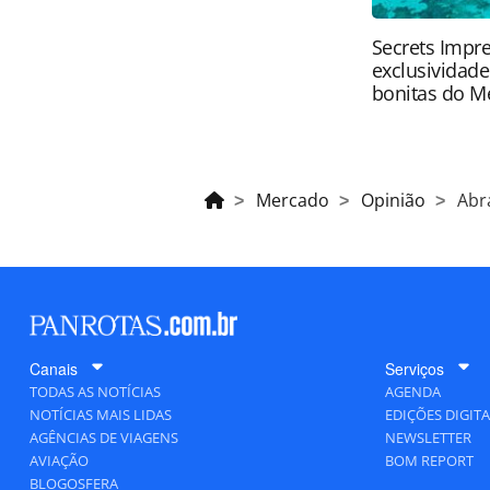
Secrets Impre
exclusividad
bonitas do M
Mercado
Opinião
Abr
Canais
Serviços
TODAS AS NOTÍCIAS
AGENDA
NOTÍCIAS MAIS LIDAS
EDIÇÕES DIGITA
AGÊNCIAS DE VIAGENS
NEWSLETTER
AVIAÇÃO
BOM REPORT
BLOGOSFERA