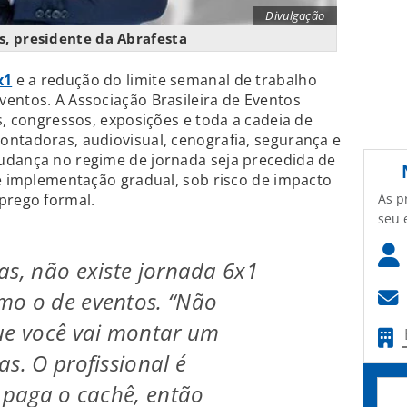
Divulgação
s, presidente da Abrafesta
x1
e a redução do limite semanal de trabalho
entos. A Associação Brasileira de Eventos
s, congressos, exposições e toda a cadeia de
ontadoras, audiovisual, cenografia, segurança e
udança no regime de jornada seja precedida de
de implementação gradual, sob risco de impacto
prego formal.
As p
seu 
as, não existe jornada 6x1
mo o de eventos. “Não
ue você vai montar um
s. O profissional é
ê paga o cachê, então