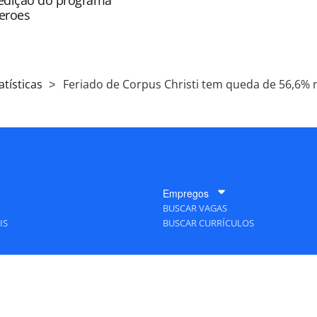
edição do programa
eroes
atísticas
Feriado de Corpus Christi tem queda de 56,6%
Empregos
BUSCAR VAGAS
IS
BUSCAR CURRÍCULOS
A Empresa
QUEM SOMOS