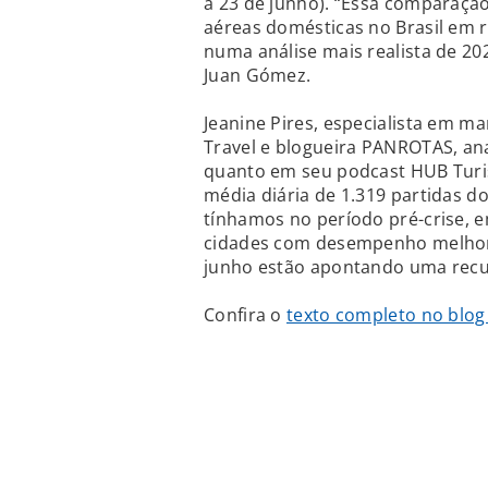
a 23 de junho). “Essa comparação
aéreas domésticas no Brasil em re
numa análise mais realista de 202
Juan Gómez.
Jeanine Pires, especialista em ma
Travel e blogueira PANROTAS, an
quanto em seu podcast HUB Turi
média diária de 1.319 partidas d
tínhamos no período pré-crise, 
cidades com desempenho melhor
junho estão apontando uma recu
Confira o
texto completo no blo