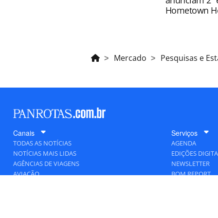
anunciam 2ª 
Hometown H
Mercado
Pesquisas e Est
Canais
Serviços
TODAS AS NOTÍCIAS
AGENDA
NOTÍCIAS MAIS LIDAS
EDIÇÕES DIGITA
AGÊNCIAS DE VIAGENS
NEWSLETTER
AVIAÇÃO
BOM REPORT
BLOGOSFERA
DESTINOS
GENTE
HOTELARIA