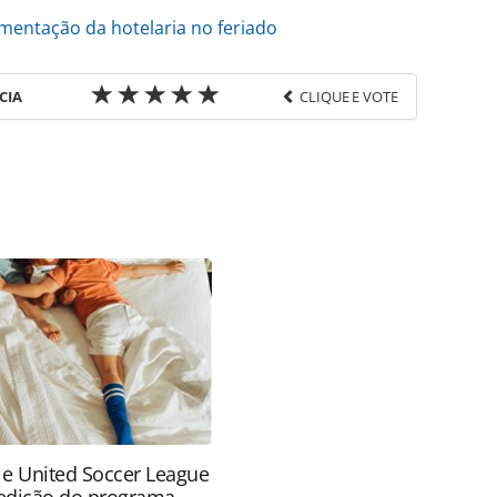
entação da hotelaria no feriado
CIA
CLIQUE E VOTE
favor utilize o link
o/pesquisas-e-estatisticas/2021/06/feriado-de-
as-chegadas-em-2021_182012.html ou as
Todo o conteúdo produzido pela PANROTAS Editora
ra sobre direito autoral. Não reproduza o conteúdo
ra (copyright@panrotas.com.br).
 e United Soccer League