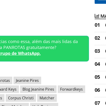
MA
cias como essa, além das mais lidas da
ta PANROTAS gratuitamente?
grupo de WhatsApp.
nrotas
Jeanine Pires
ward Keys
Blog Jeanine Pires
Forwardkeys
os
Corpus Christi
Matcher