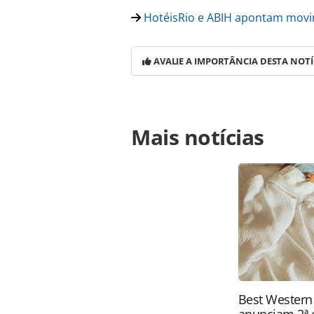
HotéisRio e ABIH apontam movim
AVALIE A IMPORTÂNCIA DESTA NOTÍ
Para compartilhar esse conteúdo, por 
Mais notícias
https://www.panrotas.com.br/mercad
corpus-christi-tem-queda-de-566-n
ferramentas oferecidas na página. 
é protegido pela legislação brasilei
sem autorização da PANROTAS Edito
Best Western