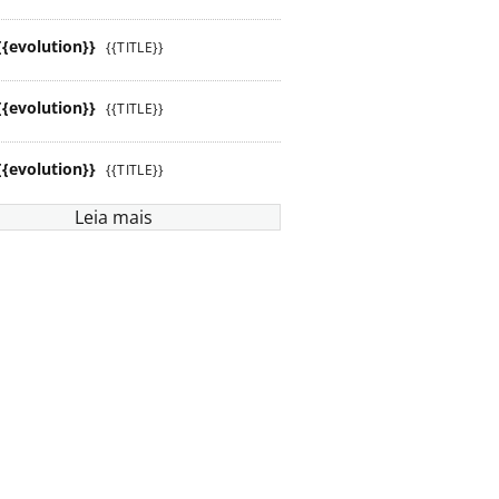
{{evolution}}
{{TITLE}}
{{evolution}}
{{TITLE}}
{{evolution}}
{{TITLE}}
Leia mais