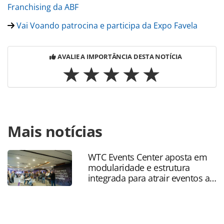
Franchising da ABF
Vai Voando patrocina e participa da Expo Favela
AVALIE A IMPORTÂNCIA DESTA NOTÍCIA
Para compartilhar esse conteúdo, por favor utilize o link
Mais notícias
https://www.panrotas.com.br/mercado/pesquisas-e-
estatisticas/2022/05/faturamento-de-franquias-de-turismo-
tem-maior-crescimento-em-12-meses_189733.html ou as
WTC Events Center aposta em
ferramentas oferecidas na página. Todo o conteúdo
modularidade e estrutura
produzido pela PANROTAS Editora é protegido pela
integrada para atrair eventos a
legislação brasileira sobre direito autoral. Não reproduza o
SP
conteúdo sem autorização da PANROTAS Editora
(copyright@panrotas.com.br).