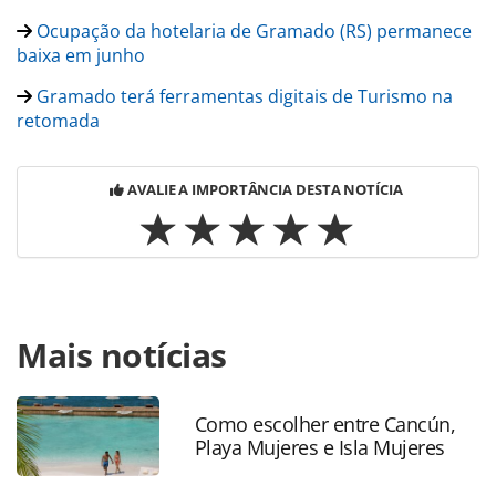
Ocupação da hotelaria de Gramado (RS) permanece
baixa em junho
Gramado terá ferramentas digitais de Turismo na
retomada
AVALIE A IMPORTÂNCIA DESTA NOTÍCIA
Para compartilhar esse conteúdo, por favor utilize o link
Mais notícias
https://www.panrotas.com.br/mercado/receptivos/2020/08
lanca-tour-de-patinete-eletrico-em-gramado_175716.html
ou as ferramentas oferecidas na página. Todo o conteúdo
produzido pela PANROTAS Editora é protegido pela
Como escolher entre Cancún,
Playa Mujeres e Isla Mujeres
legislação brasileira sobre direito autoral. Não reproduza o
conteúdo sem autorização da PANROTAS Editora
(copyright@panrotas.com.br).