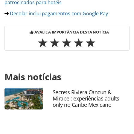
patrocinados para hotéis
Decolar inclui pagamentos com Google Pay
AVALIE A IMPORTÂNCIA DESTA NOTÍCIA
Para compartilhar esse conteúdo, por favor utilize o link
Mais notícias
https://www.panrotas.com.br/mercado/tecnologia/2019/0
aproveitar-buscas-por-preco-e-produtos-
similares_166200.html ou as ferramentas oferecidas na
Secrets Riviera Cancun &
página. Todo o conteúdo produzido pela PANROTAS
Mirabel: experiências adults
Editora é protegido pela legislação brasileira sobre direito
only no Caribe Mexicano
autoral. Não reproduza o conteúdo sem autorização da
PANROTAS Editora (copyright@panrotas.com.br).