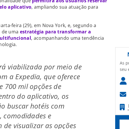
onalidade que
permitirá aos usuários reservar
lo aplicativo
, ampliando sua atuação para
arta-feira (29), em Nova York, e, segundo a
te de uma
estratégia para transformar a
ltifuncional
, acompanhando uma tendência
nologia.
As p
rá viabilizada por meio de
seu 
m a Expedia, que oferece
e 700 mil opções de
tro do aplicativo, os
ão buscar hotéis com
ço, comodidades e
m de visualizar as opções