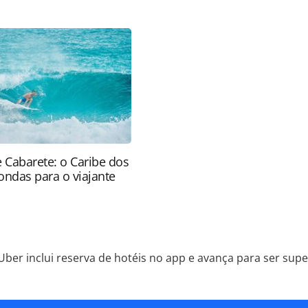
peraplicativo_228118.html ou as ferramentas
údo produzido pela PANROTAS Editora é protegido
eito autoral. Não reproduza o conteúdo sem
copyright@panrotas.com.br).
e Cabarete: o Caribe dos
ondas para o viajante
Uber inclui reserva de hotéis no app e avança para ser supe