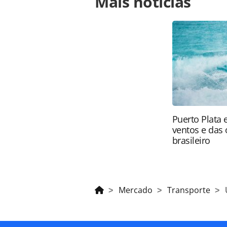
Mais notícias
hoteis-no-app-e-avanca-para-ser-su
oferecidas na página. Todo o conte
pela legislação brasileira sobre dir
autorização da PANROTAS Editora (
Puerto Plata 
ventos e das 
brasileiro
Mercado
Transporte