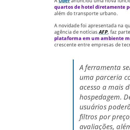
A
Uber
anunciou uma nova funci
quartos de hotel diretamente pe
além do transporte urbano.
A novidade foi apresentada na qu
agência de notícias
AFP
, faz par
plataforma em um ambiente mu
crescente entre empresas de tec
A ferramenta se
uma parceria co
acesso a mais d
hospedagem. Den
usuários poder
filtros por pre
avaliações, alé