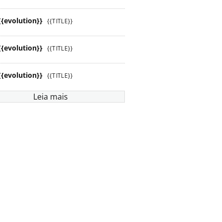
{{evolution}}
{{TITLE}}
{{evolution}}
{{TITLE}}
{{evolution}}
{{TITLE}}
Leia mais