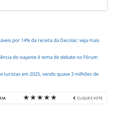
áveis por 14% da receita da Decolar; veja mais
ência do viajante é tema de debate no Fórum
e turistas em 2025, sendo quase 3 milhões de
CIA
CLIQUE E VOTE
favor utilize o link
o/transporte/2026/04/uber-inclui-reserva-de-