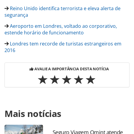
Reino Unido identifica terrorista e eleva alerta de
segurança
Aeroporto em Londres, voltado ao corporativo,
estende horário de funcionamento
Londres tem recorde de turistas estrangeiros em
2016
AVALIE A IMPORTÂNCIA DESTA NOTÍCIA
Para compartilhar esse conteúdo, por favor utilize o link
Mais notícias
https://www.panrotas.com.br/noticia-
turismo/aviacao/2017/05/apos-falha-com-bagagens-
gatwick-pede-desculpas_146806.html ou as ferramentas
oferecidas na página. Todo o conteúdo produzido pela
Seguro Viagem Omint atende