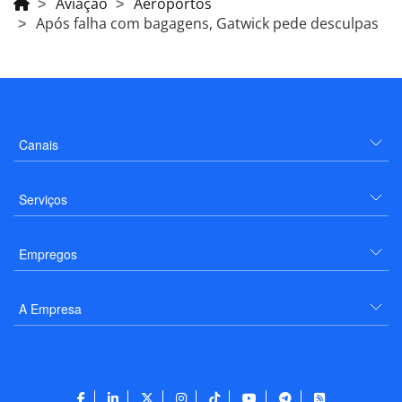
Aviação
Aeroportos
Após falha com bagagens, Gatwick pede desculpas
Canais
Serviços
Empregos
A Empresa