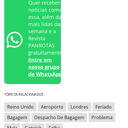
Quer receber
notícias como
essa, além das
mais lidas da
semana e a
Revista
PANROTAS
gratuitamente?
Entre em
nosso grupo
de WhatsApp.
TÓPICOS RELACIONADOS
Reino Unido
Aeroporto
Londres
Feriado
Bagagem
Despacho De Bagagem
Problema
Mala
Gatwick
Falha