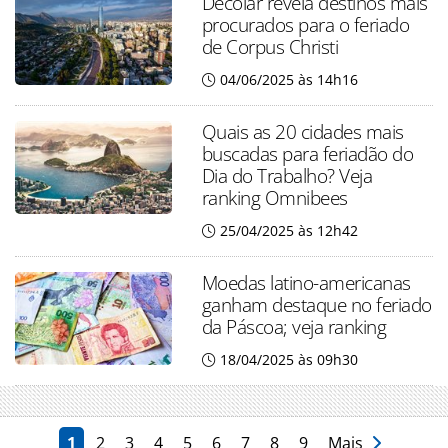
Decolar revela destinos mais
procurados para o feriado
de Corpus Christi
04/06/2025 às 14h16
Quais as 20 cidades mais
buscadas para feriadão do
Dia do Trabalho? Veja
ranking Omnibees
25/04/2025 às 12h42
Moedas latino-americanas
ganham destaque no feriado
da Páscoa; veja ranking
18/04/2025 às 09h30
1
2
3
4
5
6
7
8
9
Mais