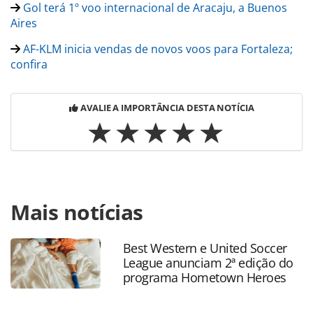
Gol terá 1º voo internacional de Aracaju, a Buenos
Aires
AF-KLM inicia vendas de novos voos para Fortaleza;
confira
AVALIE A IMPORTÂNCIA DESTA NOTÍCIA
Para compartilhar esse conteúdo, por favor utilize o link
Mais notícias
https://www.panrotas.com.br/noticia-
turismo/aviacao/2017/10/gol-inicia-venda-de-novos-voos-
em-fortaleza_150898.html ou as ferramentas oferecidas na
Best Western e United Soccer
página. Todo o conteúdo produzido pela PANROTAS
League anunciam 2ª edição do
Editora é protegido pela legislação brasileira sobre direito
programa Hometown Heroes
autoral. Não reproduza o conteúdo sem autorização da
PANROTAS Editora (copyright@panrotas.com.br).