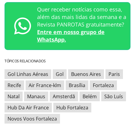
Quer receber notícias como essa,
além das mais lidas da semana e a
Revista PANROTAS gratuitamente?
Entre em nosso grupo de
WhatsApp.
TÓPICOS RELACIONADOS
Gol Linhas Aéreas
Gol
Buenos Aires
Paris
Recife
Air France-klm
Brasília
Fortaleza
Natal
Manaus
Amsterdã
Belém
São Luís
Hub Da Air France
Hub Fortaleza
Novos Voos Fortaleza