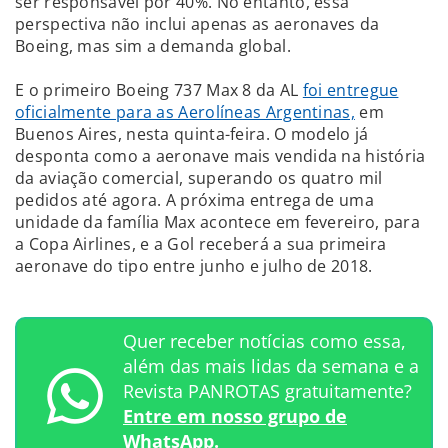
ser responsável por 40%. No entanto, essa
perspectiva não inclui apenas as aeronaves da
Boeing, mas sim a demanda global.
E o primeiro Boeing 737 Max 8 da AL
foi entregue
oficialmente para as Aerolíneas Argentinas,
em
Buenos Aires, nesta quinta-feira. O modelo já
desponta como a aeronave mais vendida na história
da aviação comercial, superando os quatro mil
pedidos até agora. A próxima entrega de uma
unidade da família Max acontece em fevereiro, para
a Copa Airlines, e a Gol receberá a sua primeira
aeronave do tipo entre junho e julho de 2018.
Quer receber notícias como essa,
além das mais lidas da semana e a
Revista PANROTAS gratuitamente?
Entre em nosso grupo de
WhatsApp.