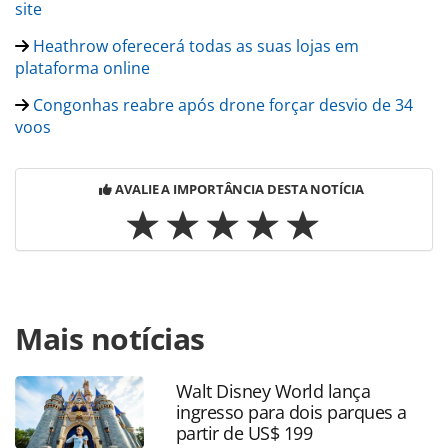
site
Heathrow oferecerá todas as suas lojas em
plataforma online
Congonhas reabre após drone forçar desvio de 34
voos
AVALIE A IMPORTÂNCIA DESTA NOTÍCIA
Para compartilhar esse conteúdo, por favor utilize o link
Mais notícias
https://www.panrotas.com.br/noticia-
turismo/destinos/2017/11/lisboa-pode-ter-aeroporto-
vizinho-para-dividir-demanda_151269.html ou as
Walt Disney World lança
ferramentas oferecidas na página. Todo o conteúdo
ingresso para dois parques a
produzido pela PANROTAS Editora é protegido pela
partir de US$ 199
legislação brasileira sobre direito autoral. Não reproduza o