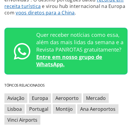
receita turística
e virou hub internacional na Europa
com
voos diretos para a China
.
Quer receber notícias como essa,
além das mais lidas da semana e a
Revista PANROTAS gratuitamente?
Entre em nosso grupo de
WhatsApp.
TÓPICOS RELACIONADOS
Aviação
Europa
Aeroporto
Mercado
Lisboa
Portugal
Montijo
Ana Aeroportos
Vinci Airports