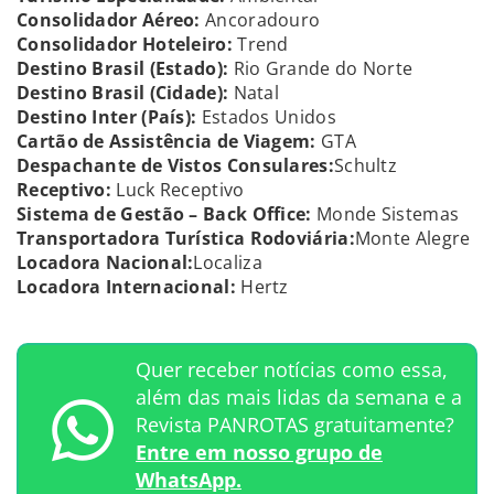
Consolidador Aéreo:
Ancoradouro
Consolidador Hoteleiro:
Trend
Destino Brasil (Estado):
Rio Grande do Norte
Destino Brasil (Cidade):
Natal
Destino Inter (País):
Estados Unidos
Cartão de Assistência de Viagem:
GTA
Despachante de Vistos Consulares:
Schultz
Receptivo:
Luck Receptivo
Sistema de Gestão – Back Office:
Monde Sistemas
Transportadora Turística Rodoviária:
Monte Alegre
Locadora Nacional:
Localiza
Locadora Internacional:
Hertz
Quer receber notícias como essa,
além das mais lidas da semana e a
Revista PANROTAS gratuitamente?
Entre em nosso grupo de
WhatsApp.