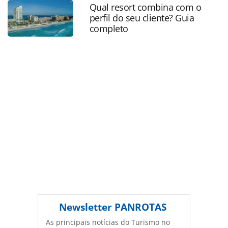
top-aviesp-2016_124774.html ou as ferramentas oferecidas
Qual resort combina com o
na página. Todo o conteúdo produzido pela PANROTAS
perfil do seu cliente? Guia
Editora é protegido pela legislação brasileira sobre direito
completo
autoral. Não reproduza o conteúdo sem autorização da
PANROTAS Editora (copyright@panrotas.com.br).
Newsletter
PANROTAS
As principais notícias do Turismo no