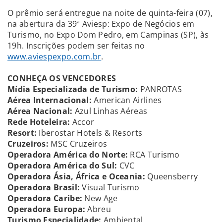
O prêmio será entregue na noite de quinta-feira (07),
na abertura da 39ª Aviesp: Expo de Negócios em
Turismo, no Expo Dom Pedro, em Campinas (SP), às
19h. Inscrições podem ser feitas no
www.aviespexpo.com.br
.
CONHEÇA OS VENCEDORES
Mídia Especializada de Turismo:
PANROTAS
Aérea Internacional:
American Airlines
Aérea Nacional:
Azul Linhas Aéreas
Rede Hoteleira:
Accor
Resort:
Iberostar Hotels & Resorts
Cruzeiros:
MSC Cruzeiros
Operadora América do Norte:
RCA Turismo
Operadora América do Sul:
CVC
Operadora Ásia, África e Oceania:
Queensberry
Operadora Brasil:
Visual Turismo
Operadora Caribe:
New Age
Operadora Europa:
Abreu
Turismo Especialidade:
Ambiental