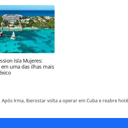
pela PANROTAS Editora é protegido pela legislação
ão reproduza o conteúdo sem autorização da
tas.com.br).
ssion Isla Mujeres:
e em uma das ilhas mais
éxico
Após Irma, Iberostar volta a operar em Cuba e reabre hoté