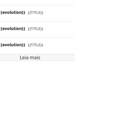
{{evolution}}
{{TITLE}}
{{evolution}}
{{TITLE}}
{{evolution}}
{{TITLE}}
Leia mais