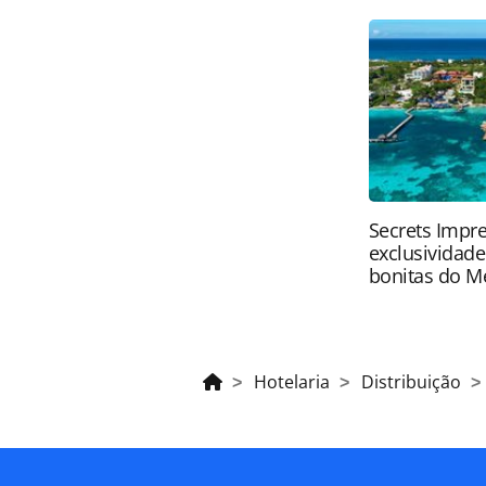
página. Todo o conteúdo produzido 
brasileira sobre direito autoral. N
PANROTAS Editora (copyright@panro
Secrets Impre
exclusividad
bonitas do M
Hotelaria
Distribuição