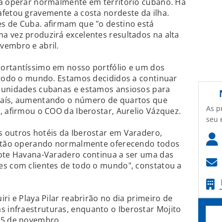
 a operar normalmente em território cubano. Há
fetou gravemente a costa nordeste da ilha.
s de Cuba. afirmam que "o destino está
a vez produzirá excelentes resultados na alta
vembro e abril.
ortantíssimo em nosso portfólio e um dos
 todo o mundo. Estamos decididos a continuar
 unidades cubanas e estamos ansiosos para
país, aumentando o número de quartos que
As p
, afirmou o COO da Iberostar, Aurelio Vázquez.
seu 
 outros hotéis da Iberostar em Varadero,
 estão operando normalmente oferecendo todos
cote Havana-Varadero continua a ser uma das
es com clientes de todo o mundo", constatou a
ri e Playa Pilar reabrirão no dia primeiro de
infraestruturas, enquanto o Iberostar Mojito
15 de novembro.