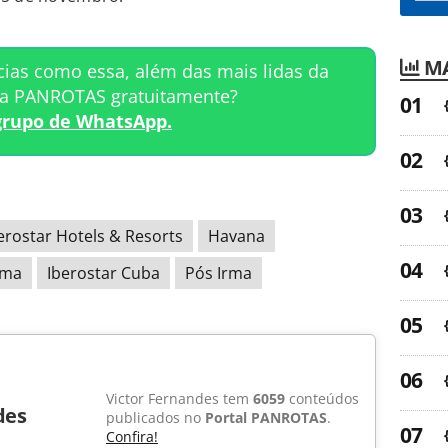
MA
cias como essa, além das mais lidas da
ta PANROTAS gratuitamente?
grupo de WhatsApp.
erostar Hotels & Resorts
Havana
rma
Iberostar Cuba
Pós Irma
Victor Fernandes tem
6059
conteúdos
des
publicados no
Portal PANROTAS
.
Confira!