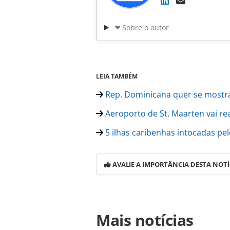
Sobre o autor
LEIA TAMBÉM
Rep. Dominicana quer se mostra
Aeroporto de St. Maarten vai re
5 ilhas caribenhas intocadas pel
AVALIE A IMPORTÂNCIA DESTA NOTÍ
Para compartilhar esse conteúdo, por 
Mais notícias
https://www.panrotas.com.br/notici
volta-a-operar-em-cuba-e-reabre-ho