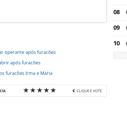
r operante após furacões
abrir após furacões
os furacões Irma e Maria
CIA
CLIQUE E VOTE
favor utilize o link
a-turismo/hotelaria/2017/10/apos-irma-iberostar-
teis_150738.html ou as ferramentas oferecidas na