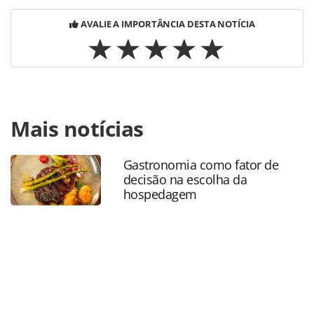
AVALIE A IMPORTÂNCIA DESTA NOTÍCIA
Para compartilhar esse conteúdo, por favor utilize o link
Mais notícias
https://www.panrotas.com.br/noticia-
turismo/pesquisaseestatisticas/2017/03/mais-brasileiros-
querem-viajar-este-ano-aponta-mtur_144882.html ou as
Gastronomia como fator de
ferramentas oferecidas na página. Todo o conteúdo
decisão na escolha da
produzido pela PANROTAS Editora é protegido pela
hospedagem
legislação brasileira sobre direito autoral. Não reproduza o
conteúdo sem autorização da PANROTAS Editora
(copyright@panrotas.com.br).