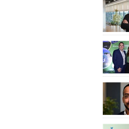
SAP CONCUR
Travel Tech Hub Day
Viagens de Luxo
Visit Central Florida
Visit Iguassú
Visit Malta
Wooba
WTS
Xcaret