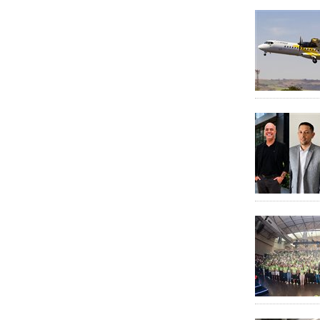
ITA Airways
Krooze
LGBT Expo
LGBTravel
Mercado
Nest travel
Operadoras
PAN Open
PANFRIDAY
PANROTAS+
Portal V5