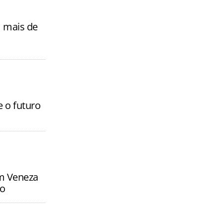
m mais de
e o futuro
em Veneza
co