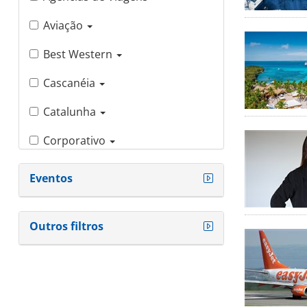
Aviação
Best Western
Cascanéia
Catalunha
Corporativo
CT Operadora
Eventos
CWW
Outros filtros
Destinos
Disney
DNA de agente