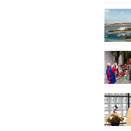
ESG
Espaço ESG - BeFly
Esporte e Turismo
EStour
Fórum PANROTAS
Fundtur MS
Gente
Guia de Férias 2025
Hotelaria
Hyatt
Israel