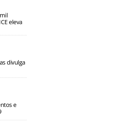
mil
CE eleva
as divulga
entos e
9