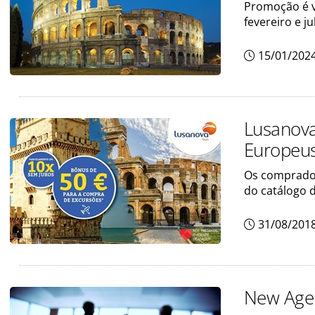
Promoção é v
fevereiro e j
15/01/202
Lusanova
Europeu
Os comprador
do catálogo 
31/08/201
New Age 