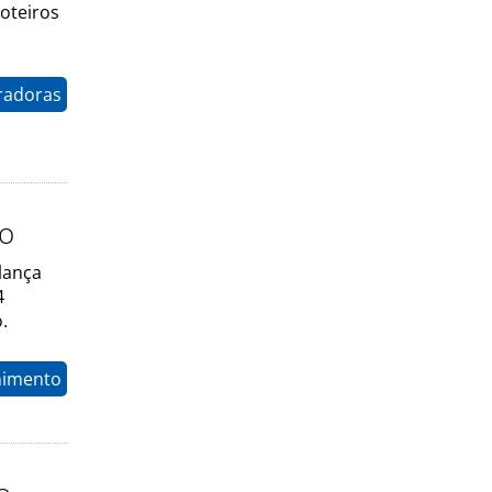
oteiros
radoras
io
lança
4
.
nimento