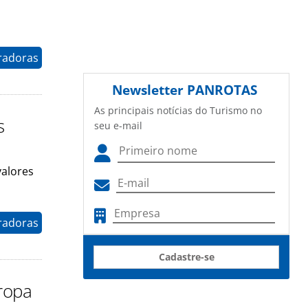
radoras
Newsletter
PANROTAS
As principais notícias do Turismo no
s
seu e-mail
alores
radoras
Cadastre-se
ropa