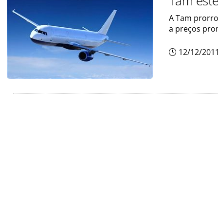
Tam est
A Tam prorro
a preços pro
12/12/201