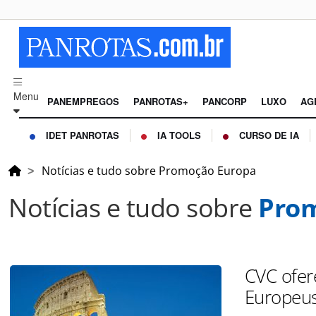
Menu
PANEMPREGOS
PANROTAS+
PANCORP
LUXO
AG
IDET PANROTAS
IA TOOLS
CURSO DE IA
Notícias e tudo sobre Promoção Europa
Notícias e tudo sobre
Pro
CVC ofere
Europeu