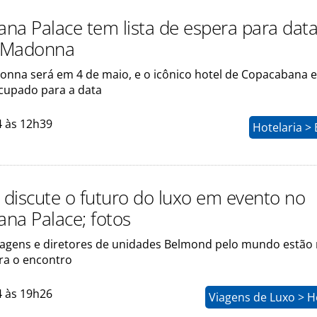
na Palace tem lista de espera para dat
 Madonna
nna será em 4 de maio, e o icônico hotel de Copacabana e
cupado para a data
4 às 12h39
Hotelaria >
discute o futuro do luxo em evento no
na Palace; fotos
iagens e diretores de unidades Belmond pelo mundo estão 
ara o encontro
4 às 19h26
Viagens de Luxo > H