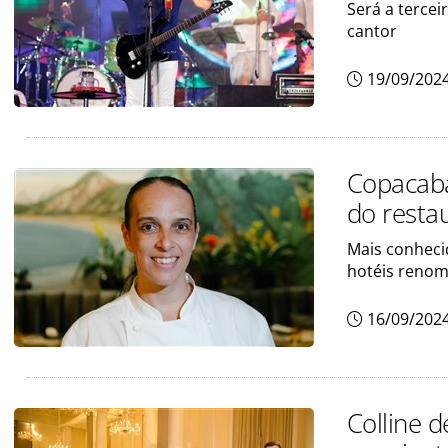
Será a terce
cantor
19/09/202
Copacaba
do resta
Mais conhecid
hotéis renom
16/09/202
Colline d