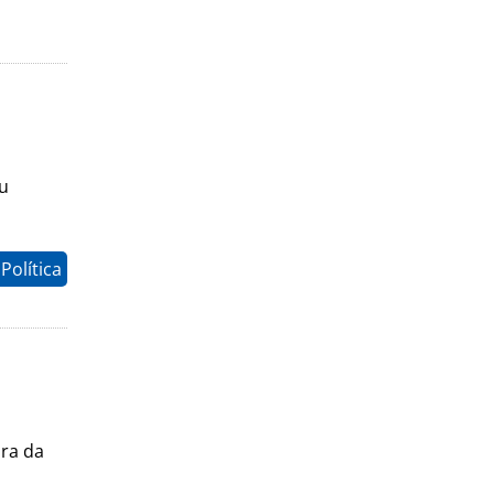
eu
Política
ura da