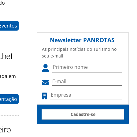
 do
Eventos
Newsletter
PANROTAS
As principais notícias do Turismo no
chef
seu e-mail
dada em
entação
Cadastre-se
eiro