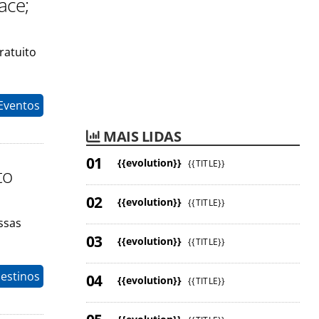
ace;
ratuito
 Eventos
MAIS LIDAS
{{evolution}}
{{TITLE}}
to
{{evolution}}
{{TITLE}}
ssas
{{evolution}}
{{TITLE}}
estinos
{{evolution}}
{{TITLE}}