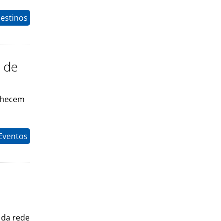
estinos
o de
onhecem
Eventos
 da rede