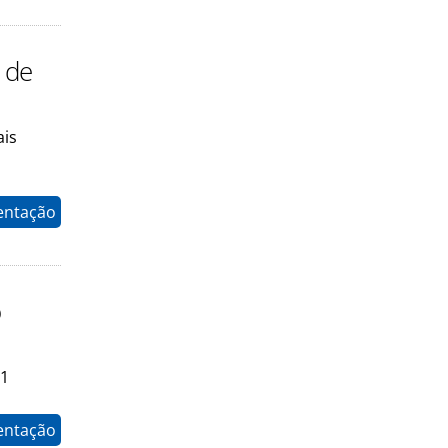
 de
ais
entação
o
21
entação