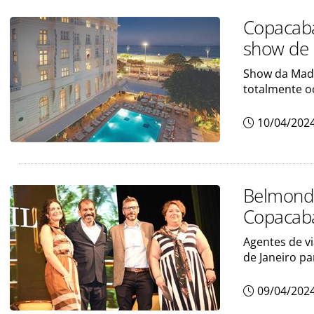
Copacaba
show de
Show da Mado
totalmente o
10/04/202
Belmond 
Copacaba
Agentes de v
de Janeiro p
09/04/202