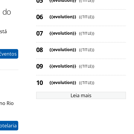
{{evolution}}
{{TITLE}}
a do
{{evolution}}
{{TITLE}}
stá
{{evolution}}
{{TITLE}}
{{evolution}}
{{TITLE}}
 Eventos
{{evolution}}
{{TITLE}}
{{evolution}}
{{TITLE}}
Leia mais
no Rio
otelaria