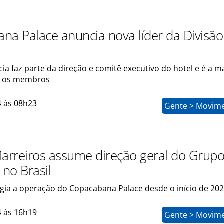
na Palace anuncia nova líder da Divisão
rcia faz parte da direção e comitê executivo do hotel e é a m
e os membros
4 às 08h23
Gente > Movim
Marreiros assume direção geral do Grup
no Brasil
igia a operação do Copacabana Palace desde o início de 20
4 às 16h19
Gente > Movim