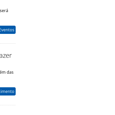
 será
 Eventos
azer
lém das
cimento