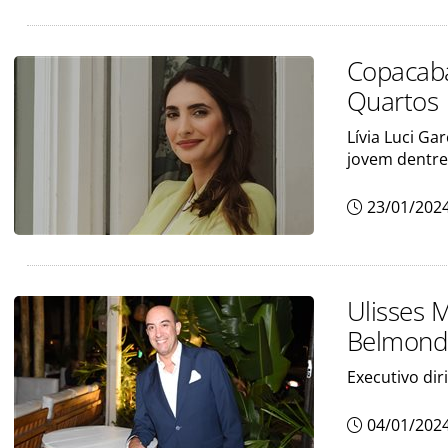
Copacaba
Quartos
Lívia Luci Ga
jovem dentr
23/01/202
Ulisses 
Belmond 
Executivo dir
04/01/202