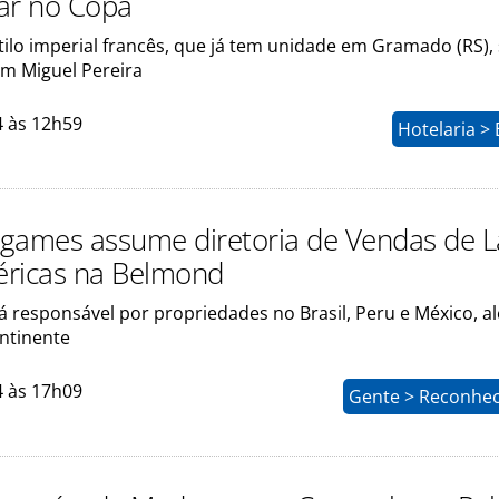
ar no Copa
tilo imperial francês, que já tem unidade em Gramado (RS),
m Miguel Pereira
4 às 12h59
Hotelaria >
games assume diretoria de Vendas de L
ricas na Belmond
á responsável por propriedades no Brasil, Peru e México, a
ntinente
4 às 17h09
Gente > Reconhe