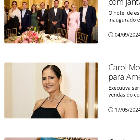
com jant
O hotel de es
inaugurado e
04/09/202
Carol Mo
para Amé
Executiva ser
vendas do co
17/05/202