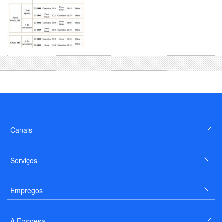
Canais
Serviços
Empregos
A Empresa