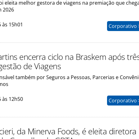
foi eleita melhor gestora de viagens na premiação que cheg
m 2026
6 às 15h01
Corporativo 
artins encerra ciclo na Braskem após trê
gestão de Viagens
onsável também por Seguros a Pessoas, Parcerias e Convêni
rnos
6 às 12h50
Corporativo 
ieri, da Minerva Foods, é eleita diretora