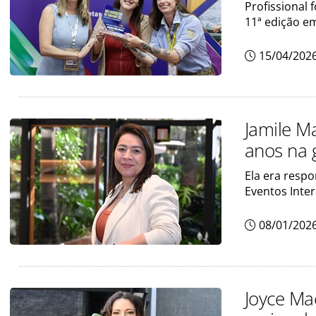
Profissional 
11ª edição e
15/04/202
Jamile M
anos na 
Ela era resp
Eventos Inte
08/01/202
Joyce Mac