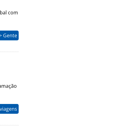
obal com
> Gente
ramação
 viagens