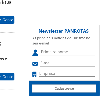
a à sua
> Gente
Newsletter
PANROTAS
As principais notícias do Turismo no
s
seu e-mail
os e
> Gente
Cadastre-se