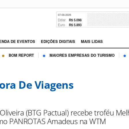
07-08-2026
Dólar
R$ 5.098
Euro
R$ 5.893
ENDA DE EVENTOS
EDIÇÕES DIGITAIS
MAIS LIDAS
BOM REPORT
MAIORES EMPRESAS DO TURISMO
ora De Viagens
 Oliveira (BTG Pactual) recebe troféu Me
smo PANROTAS Amadeus na WTM