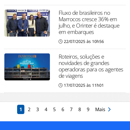
Fluxo de brasileiros no
Marrocos cresce 36% em
julho, e Orinter é destaque
em embarques
22/07/2025 às 10h56
Roteiros, soluções e
novidades de grandes
operadoras para os agentes
de viagens
17/07/2025 às 11h01
1
2
3
4
5
6
7
8
9
Mais