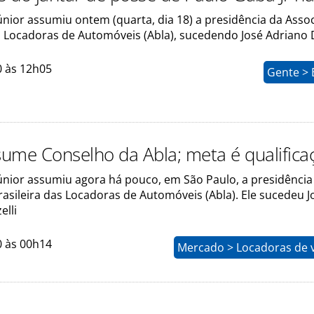
únior assumiu ontem (quarta, dia 18) a presidência da Asso
s Locadoras de Automóveis (Abla), sucedendo José Adriano 
0 às 12h05
Gente > 
ume Conselho da Abla; meta é qualifica
únior assumiu agora há pouco, em São Paulo, a presidência
asileira das Locadoras de Automóveis (Abla). Ele sucedeu J
elli
0 às 00h14
Mercado > Locadoras de v