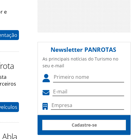
r e
entação
Newsletter
PANROTAS
As principais notícias do Turismo no
frota
seu e-mail
sta
rceiros
eículos
Cadastre-se
 Abla