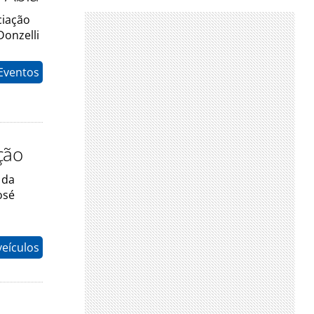
ciação
Donzelli
Eventos
ção
 da
osé
eículos