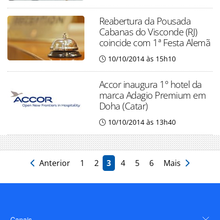
Reabertura da Pousada
Cabanas do Visconde (RJ)
coincide com 1ª Festa Alemã
10/10/2014 às 15h10
Accor inaugura 1º hotel da
marca Adagio Premium em
Doha (Catar)
10/10/2014 às 13h40
Anterior
1
2
3
4
5
6
Mais
Canais