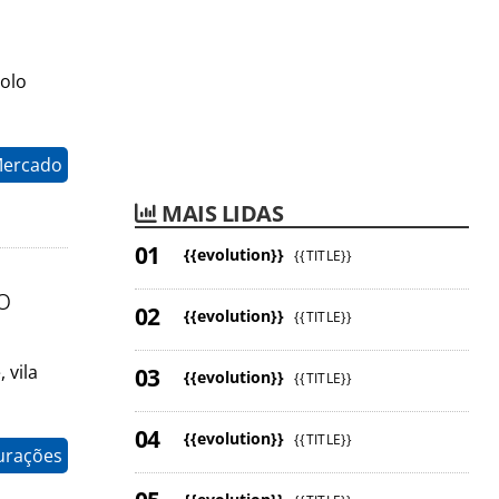
olo
Mercado
MAIS LIDAS
{{evolution}}
{{TITLE}}
o
{{evolution}}
{{TITLE}}
 vila
{{evolution}}
{{TITLE}}
{{evolution}}
{{TITLE}}
gurações