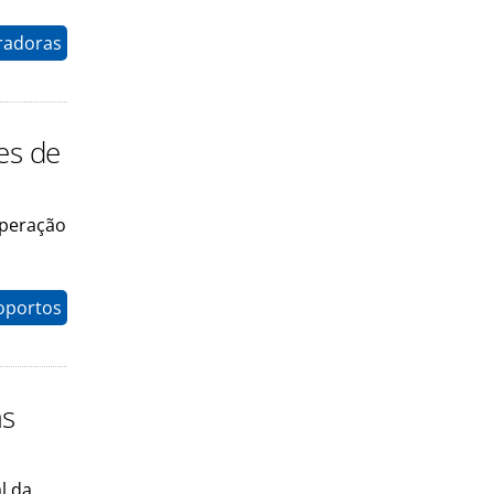
radoras
es de
operação
oportos
as
l da