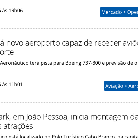
6 às 19h06
Mercado > Ope
rá novo aeroporto capaz de receber aviõ
orte
 Aeronáutico terá pista para Boeing 737-800 e previsão de 
5 às 11h01
Aviação > Aer
ark, em João Pessoa, inicia montagem d
s atrações
co está localizado no Polo Turístico Cabo Branco, na capita