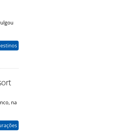
vulgou
estinos
sort
anco, na
gurações