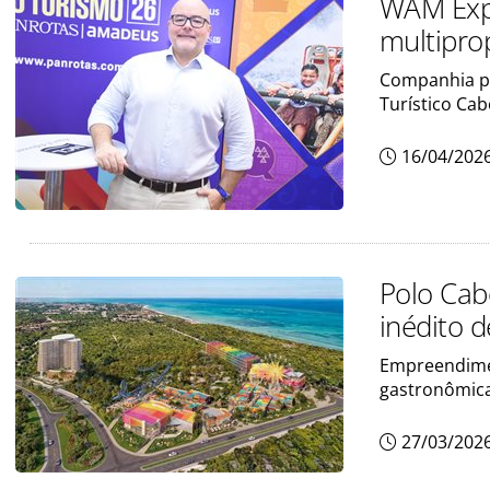
WAM Expe
multipro
Companhia p
Turístico Ca
16/04/202
Polo Cab
inédito 
Empreendimen
gastronômica
27/03/202