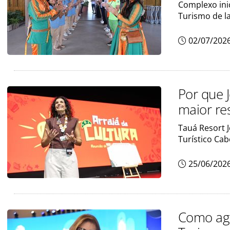
Complexo ini
Turismo de l
02/07/202
Por que 
maior re
Tauá Resort J
Turístico Ca
25/06/202
Como agê