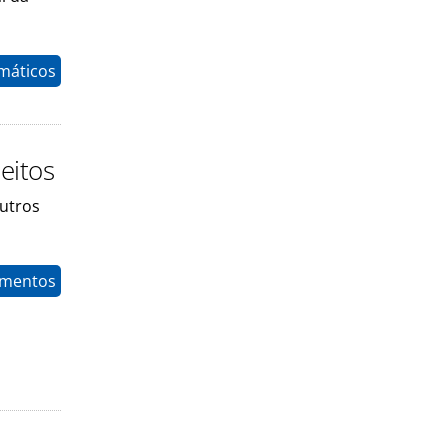
máticos
eitos
outros
timentos