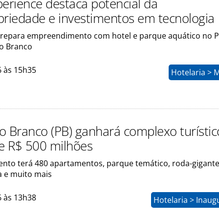
rience destaca potencial da
priedade e investimentos em tecnologia
repara empreendimento com hotel e parque aquático no P
bo Branco
6 às 15h35
Hotelaria > 
o Branco (PB) ganhará complexo turístic
de R$ 500 milhões
to terá 480 apartamentos, parque temático, roda-gigante,
 e muito mais
6 às 13h38
Hotelaria > Inau