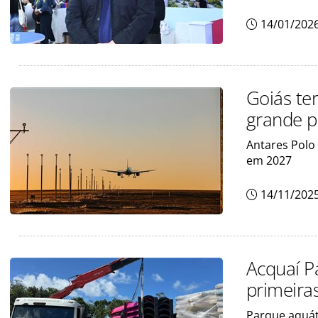
14/01/202
Goiás te
grande p
Antares Polo
em 2027
14/11/202
Acquaí P
primeira
Parque aquáti