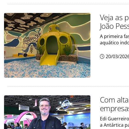
Veja as 
João Pes
A primeira f
aquático ind
20/03/202
Com alta
empresas
Edi Guerreiro
a Antártica p