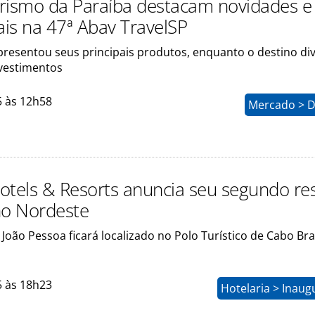
rismo da Paraíba destacam novidades e
ais na 47ª Abav TravelSP
resentou seus principais produtos, enquanto o destino di
nvestimentos
5 às 12h58
Mercado > D
otels & Resorts anuncia seu segundo re
no Nordeste
João Pessoa ficará localizado no Polo Turístico de Cabo Br
5 às 18h23
Hotelaria > Inau