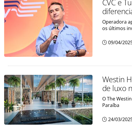
CVC e Tu
diferenci
Operadora ap
os últimos i
09/04/202
Westin H
de luxo 
O The Westin 
Paraíba
24/03/202