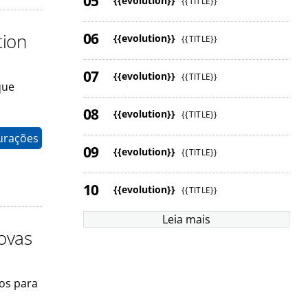
{{evolution}}
{{TITLE}}
tion
{{evolution}}
{{TITLE}}
{{evolution}}
{{TITLE}}
que
{{evolution}}
{{TITLE}}
gurações
{{evolution}}
{{TITLE}}
{{evolution}}
{{TITLE}}
Leia mais
ovas
tos para