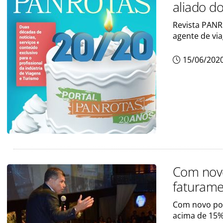
aliado d
Revista PANRO
agente de vi
15/06/202
Com novo
faturam
Com novo por
acima de 15