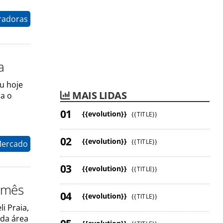
radoras
a
u hoje
MAIS LIDAS
ra o
{{evolution}}
{{TITLE}}
{{evolution}}
{{TITLE}}
Mercado
{{evolution}}
{{TITLE}}
e mês
{{evolution}}
{{TITLE}}
i Praia,
 da área