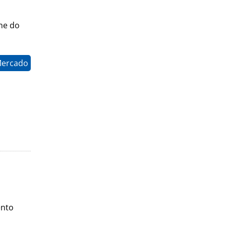
ine do
Mercado
ento