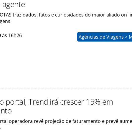
o agente
TAS traz dados, fatos e curiosidades do maior aliado on-l
agens
0 às 16h26
Agências de Viagens > 
 portal, Trend irá crescer 15% em
ento
tal operadora revê projeção de faturamento e prevê aum
%